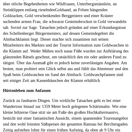
über etliche Begebenheiten wie Wildfrauen, Unterbergsmännlein, an
Steinklippen entlang rieselndenGoldsand, an Felsen hängenden
Goldzacken, Gold verschenkenden Berggeistern und einer Kräuter
suchenden armen Frau, die schwarze Gesteinsbrocken in Gold verwandeln
sah. Soviel zur Sage. Tatsachen jedoch gründen auf einer Erkundungstour
des Schellenberger Bürgermeisters, auf dessen Gemeindegebiet die
Almbachklamm liegt. Dieser machte sich zusammen mit seinen
Mitarbeitern des Marktes und der Tourist Information zum Goldwaschen in
die Klamm auf. Weder Mühen noch nasse Füße wurden zur Aufklärung des
glänzenden Rätsels gescheut, um tatsächlich den ein oder anderen Fund zu
tätigen. Über das Ausmaß gibt es jedoch keine zuverlässigen Angaben. Am
besten, man probiert sein Glück selbst aus und fühlt das Abenteuer und den
Spaß beim Goldwaschen im Sand der Almbach. Goldwaschpfannen sind
seit einiger Zeit am Kassenhäuschen der Klamm erhältlich.
Hüttenleben zum Anfassen
Zurück zu fassbaren Dingen. Um wirkliche Tatsachen geht es bei einer
Wandertour hinauf zur 1359 Meter hoch gelegenen Schärtenalm. Wie eine
kleine hölzerne Oase sitzt sie am Fuße des großen Hochkaltermassivs,
besticht mit einer fantastischen Aussicht, einem spannenden Tourenangebot
und den wohl feinsten Süßspeisen der gesamten Ramsau bei Berchtesgaden.
Zeitig aufstehen lohnt für einen frühen Aufstieg, da oben ab 9 Uhr ein