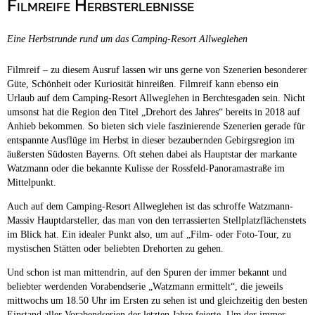
Filmreife Herbsterlebnisse
Campingplätze
Hundefreundliche Campingplätze
Eine Herbstrunde rund um das Camping-Resort Allweglehen
Camping & Caravan
Touristik
Filmreif – zu diesem Ausruf lassen wir uns gerne von Szenerien besonderer
Güte, Schönheit oder Kuriosität hinreißen. Filmreif kann ebenso ein
Urlaub auf dem Camping-Resort Allweglehen in Berchtesgaden sein. Nicht
umsonst hat die Region den Titel „Drehort des Jahres“ bereits in 2018 auf
Anhieb bekommen. So bieten sich viele faszinierende Szenerien gerade für
entspannte Ausflüge im Herbst in dieser bezaubernden Gebirgsregion im
äußersten Südosten Bayerns. Oft stehen dabei als Hauptstar der markante
Watzmann oder die bekannte Kulisse der Rossfeld-Panoramastraße im
Mittelpunkt.
Auch auf dem Camping-Resort Allweglehen ist das schroffe Watzmann-
Massiv Hauptdarsteller, das man von den terrassierten Stellplatzflächenstets
im Blick hat. Ein idealer Punkt also, um auf „Film- oder Foto-Tour, zu
mystischen Stätten oder beliebten Drehorten zu gehen.
Und schon ist man mittendrin, auf den Spuren der immer bekannt und
beliebter werdenden Vorabendserie „Watzmann ermittelt“, die jeweils
mittwochs um 18.50 Uhr im Ersten zu sehen ist und gleichzeitig den besten
Einstand aller Vorabendserien der letzten Jahre feierte. Um der immer