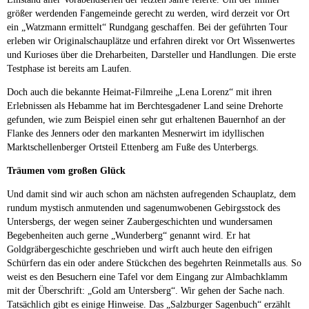
größer werdenden Fangemeinde gerecht zu werden, wird derzeit vor Ort
ein „Watzmann ermittelt“ Rundgang geschaffen. Bei der geführten Tour
erleben wir Originalschauplätze und erfahren direkt vor Ort Wissenwertes
und Kurioses über die Dreharbeiten, Darsteller und Handlungen. Die erste
Testphase ist bereits am Laufen.
Doch auch die bekannte Heimat-Filmreihe „Lena Lorenz“ mit ihren
Erlebnissen als Hebamme hat im Berchtesgadener Land seine Drehorte
gefunden, wie zum Beispiel einen sehr gut erhaltenen Bauernhof an der
Flanke des Jenners oder den markanten Mesnerwirt im idyllischen
Marktschellenberger Ortsteil Ettenberg am Fuße des Unterbergs.
Träumen vom großen Glück
Und damit sind wir auch schon am nächsten aufregenden Schauplatz, dem
rundum mystisch anmutenden und sagenumwobenen Gebirgsstock des
Untersbergs, der wegen seiner Zaubergeschichten und wundersamen
Begebenheiten auch gerne „Wunderberg“ genannt wird. Er hat
Goldgräbergeschichte geschrieben und wirft auch heute den eifrigen
Schürfern das ein oder andere Stückchen des begehrten Reinmetalls aus. So
weist es den Besuchern eine Tafel vor dem Eingang zur Almbachklamm
mit der Überschrift: „Gold am Untersberg“. Wir gehen der Sache nach.
Tatsächlich gibt es einige Hinweise. Das „Salzburger Sagenbuch“ erzählt