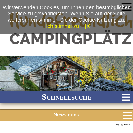
Wir verwenden Cookies, um Ihnen den bestmöglichen
Service zu gewährleisten. Wenn Sie auf der Seite
weitersurfen stimmen Sie der Cookie-Nutzung zu.
Ich stimme zu
[X]
(c) Berchtesgadener Land Tourismus GmbH
Schnellsuche
Newsmenü
Bach
Fluss
Meer
Gebirge
See
Wald/Wiesen
07.09.2022
Alle Meldungen
Stadtnah
Ganzjährig geöffnet