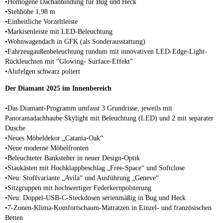
•Homogene Dachanbindung für Bug und Heck
•Stehhöhe 1,98 m
•Einheitliche Vorzeltleiste
•Markisenleiste mit LED-Beleuchtung
•Wohnwagendach in GFK (als Sonderausstattung)
•Fahrzeugaußenbeleuchtung rundum mit innovativen LED-Edge-Light-
Rückleuchten mit “Glowing- Surface-Effekt”
•Alufelgen schwarz poliert
Der Diamant 2025 im Innenbereich
•Das Diamant-Programm umfasst 3 Grundrisse, jeweils mit
Panoramadachhaube Skylight mit Beleuchtung (LED) und 2 mit separater
Dusche
•Neues Möbeldekor „Catania-Oak“
•Neue moderne Möbelfronten
•Beleuchteter Banksteher in neuer Design-Optik
•Staukästen mit Hochklappbeschlag „Free-Space“ und Softclose
•Neu: Stoffvariante „Avila“ und Ausführung „Geneve“
•Sitzgruppen mit hochwertiger Federkernpolsterung
•Neu: Doppel-USB-C-Steckdosen serienmäßig in Bug und Heck
•7-Zonen-Klima-Komfortschaum-Matratzen in Einzel- und französischen
Betten