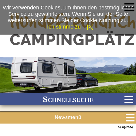
Wir verwenden Cookies, um Ihnen den bestmöglichen
Service zu gewährleisten. Wenn Sie auf der Seite
weitersurfen stimmen Sie der Cookie-Nutzung zu.
Ich stimme zu
[X]
(c) Fendt-Caravan GmbH
Schnellsuche
Newsmenü
Bach
Fluss
Meer
Gebirge
See
Wald/Wiesen
04.09.2024
Alle Meldungen
Stadtnah
Ganzjährig geöffnet