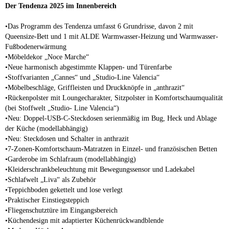
Der Tendenza 2025 im Innenbereich
•Das Programm des Tendenza umfasst 6 Grundrisse, davon 2 mit
Queensize-Bett und 1 mit ALDE Warmwasser-Heizung und Warmwasser-
Fußbodenerwärmung
•Möbeldekor „Noce Marche“
•Neue harmonisch abgestimmte Klappen- und Türenfarbe
•Stoffvarianten „Cannes“ und „Studio-Line Valencia“
•Möbelbeschläge, Griffleisten und Druckknöpfe in „anthrazit“
•Rückenpolster mit Loungecharakter, Sitzpolster in Komfortschaumqualität
(bei Stoffwelt „Studio- Line Valencia“)
•Neu: Doppel-USB-C-Steckdosen serienmäßig im Bug, Heck und Ablage
der Küche (modellabhängig)
•Neu: Steckdosen und Schalter in anthrazit
•7-Zonen-Komfortschaum-Matratzen in Einzel- und französischen Betten
•Garderobe im Schlafraum (modellabhängig)
•Kleiderschrankbeleuchtung mit Bewegungssensor und Ladekabel
•Schlafwelt „Liva“ als Zubehör
•Teppichboden gekettelt und lose verlegt
•Praktischer Einstiegsteppich
•Fliegenschutztüre im Eingangsbereich
•Küchendesign mit adaptierter Küchenrückwandblende