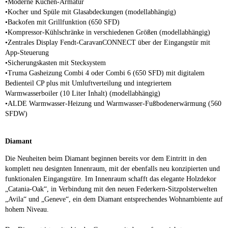
•Moderne Küchen-Armatur
•Kocher und Spüle mit Glasabdeckungen (modellabhängig)
•Backofen mit Grillfunktion (650 SFD)
•Kompressor-Kühlschränke in verschiedenen Größen (modellabhängig)
•Zentrales Display Fendt-CaravanCONNECT über der Eingangstür mit
App-Steuerung
•Sicherungskasten mit Stecksystem
•Truma Gasheizung Combi 4 oder Combi 6 (650 SFD) mit digitalem
Bedienteil CP plus mit Umluftverteilung und integriertem
Warmwasserboiler (10 Liter Inhalt) (modellabhängig)
•ALDE Warmwasser-Heizung und Warmwasser-Fußbodenerwärmung (560
SFDW)
Diamant
Die Neuheiten beim Diamant beginnen bereits vor dem Eintritt in den
komplett neu designten Innenraum, mit der ebenfalls neu konzipierten und
funktionalen Eingangstüre. Im Innenraum schafft das elegante Holzdekor
„Catania-Oak“, in Verbindung mit den neuen Federkern-Sitzpolsterwelten
„Avila“ und „Geneve“, ein dem Diamant entsprechendes Wohnambiente auf
hohem Niveau.