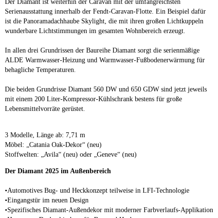
Der Diamant ist weiterhin der Caravan mit der umfangreichsten
Serienausstattung innerhalb der Fendt-Caravan-Flotte. Ein Beispiel dafür
ist die Panoramadachhaube Skylight, die mit ihren großen Lichtkuppeln
wunderbare Lichtstimmungen im gesamten Wohnbereich erzeugt.
In allen drei Grundrissen der Baureihe Diamant sorgt die serienmäßige
ALDE Warmwasser-Heizung und Warmwasser-Fußbodenerwärmung für
behagliche Temperaturen.
Die beiden Grundrisse Diamant 560 DW und 650 GDW sind jetzt jeweils
mit einem 200 Liter-Kompressor-Kühlschrank bestens für große
Lebensmittelvorräte gerüstet.
3 Modelle, Länge ab: 7,71 m
Möbel: „Catania Oak-Dekor“ (neu)
Stoffwelten: „Avila“ (neu) oder „Geneve“ (neu)
Der Diamant 2025 im Außenbereich
•Automotives Bug- und Heckkonzept teilweise in LFI-Technologie
•Eingangstür im neuen Design
•Spezifisches Diamant-Außendekor mit moderner Farbverlaufs-Applikation