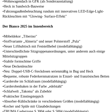
•Wohnwagendach in GFK (als Sonderausstattung)
•Heck in Sandwich-Bauweise
•Fahrzeugaußenbeleuchtung rundum mit innovativen LED-Edge-Light-
Rückleuchten mit “Glowing- Surface-Effekt”
Der Bianco 2025 im Innenbereich
•Möbeldekor „Tiberino“
•Stoffvariante „Almeria“ und neuer Polsterstoff „Pula“
•Neuer Lifthubtisch mit Feststellhebel (modellabhängig)
•Unterschiedlichste Sitzgruppenanordnungen, unter anderem auch einige
Mittelsitzgruppen
•Stabile formschöne Griffe
•Neue Deckenleuchte
•Neu: Doppel-USB-C-Steckdosen serienmäßig in Bug und Heck
•Bequeme, robuste Federkernmatratzen in Einzel- und französischen Betten
•Garderobe im Schlafraum (modellabhängig)
•Garderobenhaken in der Farbe „edelstahl“
•Schlafwelt „Takoma” als Zubehör
•Praktischer Einstiegsteppich
•Absorber-Kühlschränke in verschiedenen Größen (modellabhängig)
•Kocher und Spüle mit Glasabdeckungen
•TRUMA Gasheizung S 3004 oder S 5004 (modellabhängig)