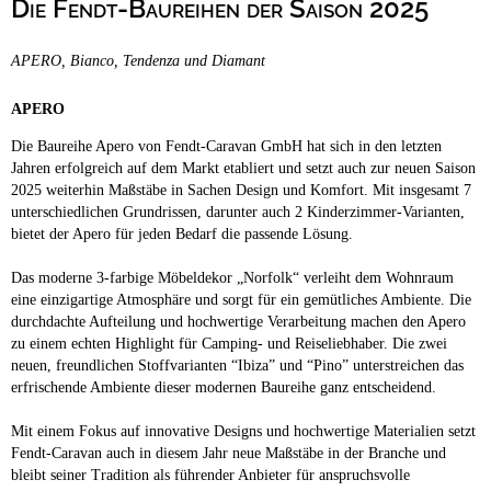
Die Fendt-Baureihen der Saison 2025
Campingplätze
Hundefreundliche Campingplätze
APERO, Bianco, Tendenza und Diamant
Camping & Caravan
Touristik
APERO
Die Baureihe Apero von Fendt-Caravan GmbH hat sich in den letzten
Jahren erfolgreich auf dem Markt etabliert und setzt auch zur neuen Saison
2025 weiterhin Maßstäbe in Sachen Design und Komfort. Mit insgesamt 7
unterschiedlichen Grundrissen, darunter auch 2 Kinderzimmer-Varianten,
bietet der Apero für jeden Bedarf die passende Lösung.
Das moderne 3-farbige Möbeldekor „Norfolk“ verleiht dem Wohnraum
eine einzigartige Atmosphäre und sorgt für ein gemütliches Ambiente. Die
durchdachte Aufteilung und hochwertige Verarbeitung machen den Apero
zu einem echten Highlight für Camping- und Reiseliebhaber. Die zwei
neuen, freundlichen Stoffvarianten “Ibiza” und “Pino” unterstreichen das
erfrischende Ambiente dieser modernen Baureihe ganz entscheidend.
Mit einem Fokus auf innovative Designs und hochwertige Materialien setzt
Fendt-Caravan auch in diesem Jahr neue Maßstäbe in der Branche und
bleibt seiner Tradition als führender Anbieter für anspruchsvolle