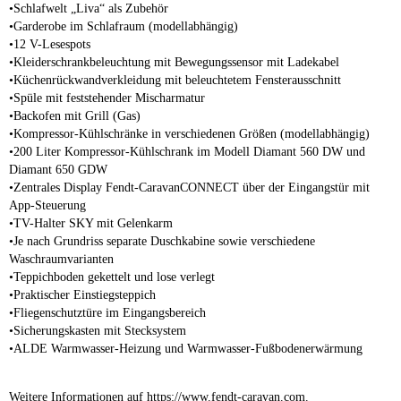
•Schlafwelt „Liva“ als Zubehör
•Garderobe im Schlafraum (modellabhängig)
•12 V-Lesespots
•Kleiderschrankbeleuchtung mit Bewegungssensor mit Ladekabel
•Küchenrückwandverkleidung mit beleuchtetem Fensterausschnitt
•Spüle mit feststehender Mischarmatur
•Backofen mit Grill (Gas)
•Kompressor-Kühlschränke in verschiedenen Größen (modellabhängig)
•200 Liter Kompressor-Kühlschrank im Modell Diamant 560 DW und
Diamant 650 GDW
•Zentrales Display Fendt-CaravanCONNECT über der Eingangstür mit
App-Steuerung
•TV-Halter SKY mit Gelenkarm
•Je nach Grundriss separate Duschkabine sowie verschiedene
Waschraumvarianten
•Teppichboden gekettelt und lose verlegt
•Praktischer Einstiegsteppich
•Fliegenschutztüre im Eingangsbereich
•Sicherungskasten mit Stecksystem
•ALDE Warmwasser-Heizung und Warmwasser-Fußbodenerwärmung
Weitere Informationen auf
https://www.fendt-caravan.com
.