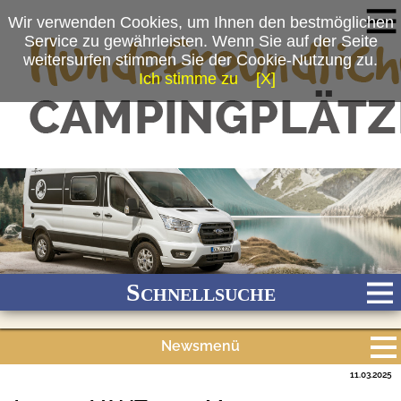
Wir verwenden Cookies, um Ihnen den bestmöglichen
Service zu gewährleisten. Wenn Sie auf der Seite
weitersurfen stimmen Sie der Cookie-Nutzung zu.
Ich stimme zu
[X]
(c) EuroCaravaning GmbH & Co. KG
Schnellsuche
Newsmenü
Bach
Fluss
Meer
Gebirge
See
Wald/Wiesen
11.03.2025
Alle Meldungen
Stadtnah
Ganzjährig geöffnet