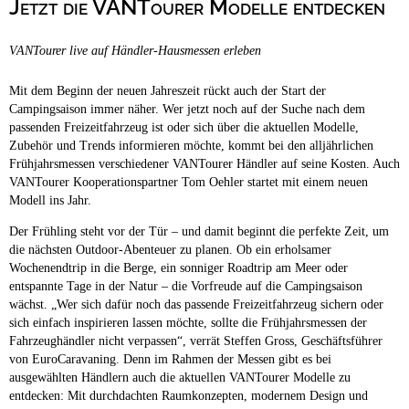
Jetzt die VANTourer Modelle entdecken
Campingplätze
Hundefreundliche Campingplätze
VANTourer live auf Händler-Hausmessen erleben
Camping & Caravan
Touristik
Mit dem Beginn der neuen Jahreszeit rückt auch der Start der
Campingsaison immer näher. Wer jetzt noch auf der Suche nach dem
passenden Freizeitfahrzeug ist oder sich über die aktuellen Modelle,
Zubehör und Trends informieren möchte, kommt bei den alljährlichen
Frühjahrsmessen verschiedener VANTourer Händler auf seine Kosten. Auch
VANTourer Kooperationspartner Tom Oehler startet mit einem neuen
Modell ins Jahr.
Der Frühling steht vor der Tür – und damit beginnt die perfekte Zeit, um
die nächsten Outdoor-Abenteuer zu planen. Ob ein erholsamer
Wochenendtrip in die Berge, ein sonniger Roadtrip am Meer oder
entspannte Tage in der Natur – die Vorfreude auf die Campingsaison
wächst. „Wer sich dafür noch das passende Freizeitfahrzeug sichern oder
sich einfach inspirieren lassen möchte, sollte die Frühjahrsmessen der
Fahrzeughändler nicht verpassen“, verrät Steffen Gross, Geschäftsführer
von EuroCaravaning. Denn im Rahmen der Messen gibt es bei
ausgewählten Händlern auch die aktuellen VANTourer Modelle zu
entdecken: Mit durchdachten Raumkonzepten, modernem Design und