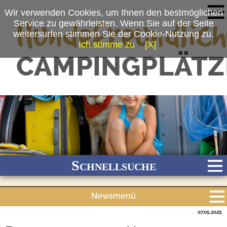
Wir verwenden Cookies, um Ihnen den bestmöglichen
Service zu gewährleisten. Wenn Sie auf der Seite
weitersurfen stimmen Sie der Cookie-Nutzung zu.
Ich stimme zu
[X]
Schnellsuche
Newsmenü
Bach
Fluss
Meer
Gebirge
See
Wald/Wiesen
07.05.2025
Alle Meldungen
Stadtnah
Ganzjährig geöffnet