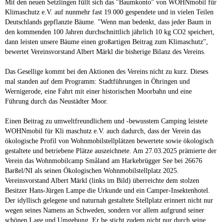
Mit den neuen Setzlingen füllt sich das "Baumkonto" von WOHNmobil für
Klimaschutz e.V. auf nunmehr fast 19.000 gespendete und in vielen Teilen
Deutschlands gepflanzte Bäume. "Wenn man bedenkt, dass jeder Baum in
den kommenden 100 Jahren durchschnittlich jährlich 10 kg CO2 speichert,
dann leisten unsere Bäume einen großartigen Beitrag zum Klimaschutz",
bewertet Vereinsvorstand Albert Märkl die bisherige Bilanz des Vereins.
Das Gesellige kommt bei den Aktionen des Vereins nicht zu kurz. Dieses
mal standen auf dem Programm: Stadtführungen in Öhringen und
Wernigerode, eine Fahrt mit einer historischen Moorbahn und eine
Führung durch das Neustädter Moor.
Einen Beitrag zu umweltfreundlichem und -bewusstem Camping leistete
WOHNmobil für Kli maschutz e.V. auch dadurch, dass der Verein das
ökologische Profil von Wohnmobilstellplätzen bewertete sowie ökologisch
gestaltete und betriebene Plätze auszeichnete. Am 27.03.2025 prämierte der
Verein das Wohnmobilcamp Småland am Harkebrügger See bei 26676
Barßel/NI als seinen Ökologischen Wohnmobilstellplatz 2025.
Vereinsvorstand Albert Märkl (links im Bild) überreichte dem stolzen
Besitzer Hans-Jürgen Lampe die Urkunde und ein Camper-Insektenhotel.
Der idyllisch gelegene und naturnah gestaltete Stellplatz erinnert nicht nur
wegen seines Namens an Schweden, sondern vor allem aufgrund seiner
schönen Lage und Umgebung. Er be sticht zudem nicht nur durch seine