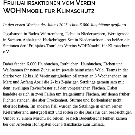
Frühjahrsaktionen vom Verein
Campingplätze
Hundefreundliche Campingplätze
WOHNmobil für Klimaschutz
Camping & Caravan
In den ersten Wochen des Jahres 2025 schon 6.000 Jungbäume gepflanzt
Touristik
Jagsthausen in Baden-Württemberg, Uchte in Niedersachsen, Wernigerode
in Sachsen-Anhalt und Harkebrügger See in Niedersachsen - so heißen die
Stationen der "Frühjahrs-Tour" des Vereins WOHNmobil für Klimaschutz
e.V.
Dabei fanden 6.000 Hainbuchen, Rotbuchen, Hainbuchen, Eichen und
Weißtannen ihr neues Zuhause im jeweils heimischen Wald. Teams in der
Stärke von 12 bis 18 Vereinsmitgliedern pflanzten an 3 Wochenenden im
März und Anfang April die 2- bis 3-jährigen Setzlinge gemein sam mit
dem jeweiligen Revierförster auf den vorgesehenen Flächen. Dabei
handelte es sich in zwei Fällen um freigeräumte Flächen, auf denen früher
Fichten standen, die aber Trockenheit, Stürme und Borkenkäfer nicht
überlebt haben. Im anderen Fall wurden die Setzlinge in einem reinen
Kiefernbestand untergepflanzt und sollen so die Basis für den beabsichtigen
Umbau zu einem Mischwald bilden. Je nach Bodenbeschaffenheit kamen
bei den Arbeiten Hohlspaten oder Pflanzhacke zum Einsatz.