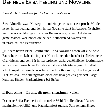
Der neue Eriba Feeling und Novaline
Campingplätze
Hundefreundliche Campingplätze
Zwei starke Charaktere für die Caravaning-Saison
Camping & Caravan
Touristik
Zwei Modelle, zwei Konzepte – und ein gemeinsamer Anspruch: Mit dem
neuen Eriba Feeling und dem Eriba Novaline stellt Eriba zwei Neuheiten
vor, die zukunftsfähiges, flexibles Reisen ermöglichen. Auf diesem
gemeinsamen Weg bieten die beiden Neuheiten Antworten auf
unterschiedliche Bedürfnisse.
„Mit dem neuen Eriba Feeling und Eriba Novaline haben wir eine neue
Baureihe entwickelt, die in jeder Hinsicht neu durchdacht ist. Neben neuen
Grundrissen und dem für Eriba typischen außergewöhnlichen Design haben
wir auch im Bereich der Funktionalität neue Maßstäbe gesetzt. Selbst in
sehr kompakten Grundrissen finden sich Betten mit 2,10 m Länge wieder.
Hier hat das Entwicklungsteam einen erstklassigen Job gemacht“, sagt
Matthias Binder, Markenleitung bei Eriba.
Eriba Feeling – für alle, die mehr mitnehmen wollen
Der neue Eriba Feeling ist die perfekte Wahl für alle, die auf Reisen
maximale Flexibilität und Raumkomfort suchen. Sein serienmäßiges