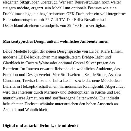
eleganten Sitzgruppen überzeugt. Wer sein Reisevergnügen noch weiter
steigern möchte, ergänzt sein Modell um optionale Features wie eine
Dachklimaanlage, ein hagelresistentes GFK-Dach oder ein voll integriertes
Entertainmentsystem mit 22-Zoll-TV. Der Eriba Novaline ist in
Deutschland ab einem Grundpreis von 29.490 Euro verfügbar.
Markentypisches Design außen, wohnliches Ambiente innen
Beide Modelle folgen der neuen Designsprache von Eriba: Klare Linien,
moderne LED-Heckleuchten mit angedeutetem Bridge-Light und
Glattblech in Carrara White oder optional Crystal Silver prägen das
Exterieur. Im Inneren erwartet Reisende ein wohnliches Ambiente, das
Funktion und Design vereint: Vier Stoffwelten – Seattle Stone, Asmara
Cinnamon, Treviso Lake und Lulea Leaf – sowie das neue Möbeldekor
Biarritz in Holzoptik schaffen ein harmonisches Raumgefühl. Abgerundet
wird das Interieur durch Marmor- und Betonoptiken in Küche und Bad,
mattschwarze Armaturen und stoffbezogene Seitenwände. Die indirekt
beleuchteten Dachstauschränke unterstreichen den hohen Anspruch an
Ästhetik und Wohnlichkeit.
Digital und autark: Technik, die mitdenkt