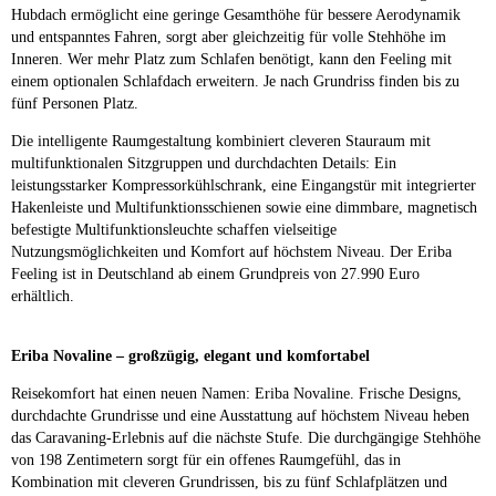
Hubdach ermöglicht eine geringe Gesamthöhe für bessere Aerodynamik
und entspanntes Fahren, sorgt aber gleichzeitig für volle Stehhöhe im
Inneren. Wer mehr Platz zum Schlafen benötigt, kann den Feeling mit
einem optionalen Schlafdach erweitern. Je nach Grundriss finden bis zu
fünf Personen Platz.
Die intelligente Raumgestaltung kombiniert cleveren Stauraum mit
multifunktionalen Sitzgruppen und durchdachten Details: Ein
leistungsstarker Kompressorkühlschrank, eine Eingangstür mit integrierter
Hakenleiste und Multifunktionsschienen sowie eine dimmbare, magnetisch
befestigte Multifunktionsleuchte schaffen vielseitige
Nutzungsmöglichkeiten und Komfort auf höchstem Niveau. Der Eriba
Feeling ist in Deutschland ab einem Grundpreis von 27.990 Euro
erhältlich.
Eriba Novaline – großzügig, elegant und komfortabel
Reisekomfort hat einen neuen Namen: Eriba Novaline. Frische Designs,
durchdachte Grundrisse und eine Ausstattung auf höchstem Niveau heben
das Caravaning-Erlebnis auf die nächste Stufe. Die durchgängige Stehhöhe
von 198 Zentimetern sorgt für ein offenes Raumgefühl, das in
Kombination mit cleveren Grundrissen, bis zu fünf Schlafplätzen und