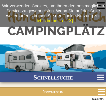
Wir verwenden Cookies, um Ihnen den bestmöglichen
Service zu gewährleisten. Wenn Sie auf der Seite
weitersurfen stimmen Sie der Cookie-Nutzung zu.
Ich stimme zu
[X]
(c) Hymer GmbH & Co. KG
Schnellsuche
Newsmenü
Bach
Fluss
Meer
Gebirge
See
Wald/Wiesen
20.06.2025
Alle Meldungen
Stadtnah
Ganzjährig geöffnet