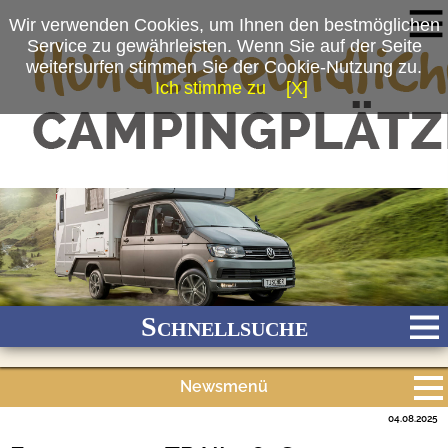
Wir verwenden Cookies, um Ihnen den bestmöglichen
Service zu gewährleisten. Wenn Sie auf der Seite
weitersurfen stimmen Sie der Cookie-Nutzung zu.
Ich stimme zu
[X]
(c) TISCHER GmbH Freizeitfahrzeuge
Schnellsuche
Newsmenü
Bach
Fluss
Meer
Gebirge
See
Wald/Wiesen
04.08.2025
Alle Meldungen
Stadtnah
Ganzjährig geöffnet