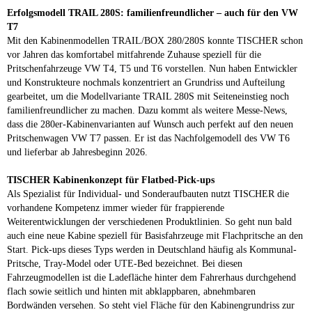
Erfolgsmodell TRAIL 280S: familienfreundlicher – auch für den VW
T7
Mit den Kabinenmodellen TRAIL/BOX 280/280S konnte TISCHER schon
vor Jahren das komfortabel mitfahrende Zuhause speziell für die
Pritschenfahrzeuge VW T4, T5 und T6 vorstellen. Nun haben Entwickler
und Konstrukteure nochmals konzentriert an Grundriss und Aufteilung
gearbeitet, um die Modellvariante TRAIL 280S mit Seiteneinstieg noch
familienfreundlicher zu machen. Dazu kommt als weitere Messe-News,
dass die 280er-Kabinenvarianten auf Wunsch auch perfekt auf den neuen
Pritschenwagen VW T7 passen. Er ist das Nachfolgemodell des VW T6
und lieferbar ab Jahresbeginn 2026.
TISCHER Kabinenkonzept für Flatbed-Pick-ups
Als Spezialist für Individual- und Sonderaufbauten nutzt TISCHER die
vorhandene Kompetenz immer wieder für frappierende
Weiterentwicklungen der verschiedenen Produktlinien. So geht nun bald
auch eine neue Kabine speziell für Basisfahrzeuge mit Flachpritsche an den
Start. Pick-ups dieses Typs werden in Deutschland häufig als Kommunal-
Pritsche, Tray-Model oder UTE-Bed bezeichnet. Bei diesen
Fahrzeugmodellen ist die Ladefläche hinter dem Fahrerhaus durchgehend
flach sowie seitlich und hinten mit abklappbaren, abnehmbaren
Bordwänden versehen. So steht viel Fläche für den Kabinengrundriss zur