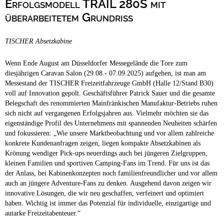
Erfolgsmodell TRAIL 280S mit
Campingplätze
Hundefreundliche Campingplätze
überarbeitetem Grundriss
Camping & Caravan
TISCHER Absetzkabine
Touristik
Wenn Ende August am Düsseldorfer Messegelände die Tore zum
diesjährigen Caravan Salon (29.08.- 07.09.2025) aufgehen, ist man am
Messestand der TISCHER Freizeitfahrzeuge GmbH (Halle 12/Stand B30)
voll auf Innovation gepolt. Geschäftsführer Patrick Sauer und die gesamte
Belegschaft des renommierten Mainfränkischen Manufaktur-Betriebs ruhen
sich nicht auf vergangenen Erfolgsjahren aus. Vielmehr möchten sie das
eigenständige Profil des Unternehmens mit spannenden Neuheiten schärfen
und fokussieren: „Wie unsere Marktbeobachtung und vor allem zahlreiche
konkrete Kundenanfragen zeigen, liegen kompakte Absetzkabinen als
Krönung wendiger Pick-ups neuerdings auch bei jüngeren Zielgruppen,
kleinen Familien und sportiven Camping-Fans im Trend. Für uns ist das
der Anlass, bei Kabinenkonzepten noch familienfreundlicher und vor allem
auch an jüngere Adventure-Fans zu denken. Ausgehend davon zeigen wir
innovative Lösungen, die wir neu geschaffen, verfeinert und optimiert
haben. Wichtig ist immer das Potenzial für individuelle, einzigartige und
autarke Freizeitabenteuer.“