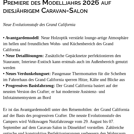
Premiere des Modelljahrs 2026 auf
Campingplätze
Hundefreundliche Campingplätze
diesjährigem Caravan-Salon
Camping & Caravan
Neue Evolutionsstufe des Grand California
Touristik
• Avantgardemodell
: Neue Holzoptik verstärkt lounge-artige Atmosphäre
im hellen und freundlichen Wohn- und Küchenbereich des Grand
California
• Neue Detaillösungen:
Zusätzliche Gepäcknetze perfektionieren den
Stauraum; Interieur-Esstisch kann erstmals auch im Außenbereich genutzt
werden
• Neues Verdunkelungsset:
Passgenaue Thermomatten für die Scheiben
im Fahrerhaus des Grand California sperren Hitze, Kälte und Blicke aus
• Progressives Basisfahrzeug:
Der Grand California basiert auf der
neusten Version des Crafter; er hat modernste Assistenz- und
Infotainmentsystem an Bord
Er ist das Avantgardemodell unter den Reisemobilen: der Grand California
auf der Basis des progressiven Crafter. Die neuste Evolutionsstufe des
Campers wird Volkswagen Nutzfahrzeuge vom 29. August bis 07.
September auf dem Caravan-Salon in Düsseldorf vorstellen. Zahlreiche
optische und konstruktive Perfektionierungen verbessern den Wohnraum