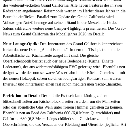
des weiterentwickelten Grand California. Alle neuen Features des in zwei
Radständen angebotenen Reisemobils werden im Herbst dieses Jahres in die
Baureihe einfließen. Parallel zum Update des Grand California wird
Volkswagen Nutzfahrzeuge auf seinem Stand in der Messehalle 16 des
Salons zahlreiche weitere neue Camper-Highlights präsentieren. Die Vorab-
News zum Grand California des Modelljahres 2026 im Detail:
Neue Lounge-Optik:
Den Innenraum des Grand California kennzeichnet
fortan das neue Dekor „Atami Bambus“, in dem die Tischplatte und die
Arbeitsfläche der Küchenzeile ausgeführt sind. Die gleiche
Oberflächenoptik besitzt auch der neue Bodenbelag (Küche, Dinette,
Laderaum), der aus widerstandsfähigem PVC gefertigt wird. Ebenfalls neu
designt wurde der nun schwarze Wasserhahn in der Küche. Gemeinsam mit
der neuen Holzoptik setzen sie einen loungeartigen Kontrast zum weißen
Interieur und hinterlassen einen fast schon mediterranen Yacht-Charakter.
Perfektion im Detail:
Der mobile Esstisch kann künftig zudem
blitzschnell außen am Küchenblock arretiert werden, um die Mahlzeiten
oder das abendliche Glas Wein unter freiem Himmel genießen zu können.
Ebenfalls neu an Bord des California 600 (6,0 Meter, Querschläfer) und
California 680 (6,8 Meter, Längsschläfer) sind Gepäcknetze in den
Oberschränken, die das Verstauen der Kleidung und Utensilien jeglicher Art