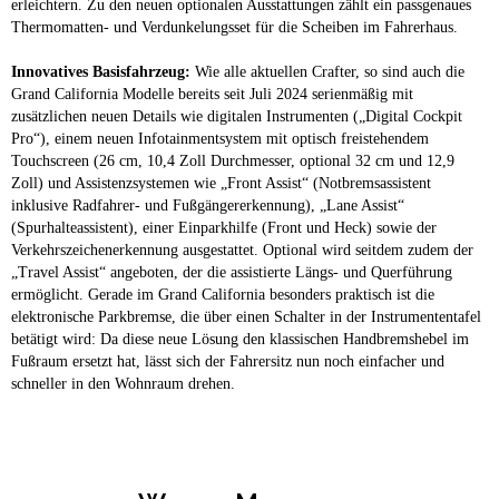
erleichtern. Zu den neuen optionalen Ausstattungen zählt ein passgenaues
Thermomatten- und Verdunkelungsset für die Scheiben im Fahrerhaus.
Innovatives Basisfahrzeug:
Wie alle aktuellen Crafter, so sind auch die
Grand California Modelle bereits seit Juli 2024 serienmäßig mit
zusätzlichen neuen Details wie digitalen Instrumenten („Digital Cockpit
Pro“), einem neuen Infotainmentsystem mit optisch freistehendem
Touchscreen (26 cm, 10,4 Zoll Durchmesser, optional 32 cm und 12,9
Zoll) und Assistenzsystemen wie „Front Assist“ (Notbremsassistent
inklusive Radfahrer- und Fußgängererkennung), „Lane Assist“
(Spurhalteassistent), einer Einparkhilfe (Front und Heck) sowie der
Verkehrszeichenerkennung ausgestattet. Optional wird seitdem zudem der
„Travel Assist“ angeboten, der die assistierte Längs- und Querführung
ermöglicht. Gerade im Grand California besonders praktisch ist die
elektronische Parkbremse, die über einen Schalter in der Instrumententafel
betätigt wird: Da diese neue Lösung den klassischen Handbremshebel im
Fußraum ersetzt hat, lässt sich der Fahrersitz nun noch einfacher und
schneller in den Wohnraum drehen.