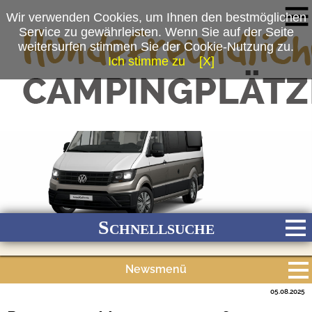
Wir verwenden Cookies, um Ihnen den bestmöglichen
Service zu gewährleisten. Wenn Sie auf der Seite
weitersurfen stimmen Sie der Cookie-Nutzung zu.
Ich stimme zu
[X]
(c) Volkswagen Nutzfahrzeuge
Schnellsuche
Newsmenü
Bach
Fluss
Meer
Gebirge
See
Wald/Wiesen
05.08.2025
Alle Meldungen
Stadtnah
Ganzjährig geöffnet