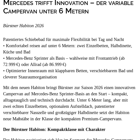
Mercedes trifft Innovation – der variable
Campingplätze
Hundefreundliche Campingplätze
Campervan unter 6 Metern
Camping & Caravan
Bürstner Habiton 2026
Touristik
Patentiertes Schiebebad für maximale Flexibilität bei Tag und Nacht
• Komfortabel reisen auf unter 6 Metern: zwei Einzelbetten, Halbdinette,
Küche und Bad
• Mercedes-Benz Sprinter als Basis – wahlweise mit Frontantrieb (ab
72.999 €) oder Allrad (ab 86.999 €)
• Optimierter Innenraum mit klappbaren Betten, verschiebbarem Bad und
cleverer Stauraumorganisation
Mit dem neuen Habiton bringt Bürstner zur Saison 2026 einen innovativen
Campervan auf Mercedes-Benz Sprinter-Basis an den Start – kompakt,
alltagstauglich und technisch durchdacht. Unter 6 Meter lang, aber mit
zwei echten Einzelbetten, optionalem Aufstelldach, patentierter
verschiebbarer Nasszelle und großzügiger Halbdinette setzt der Habiton
neue Maßstäbe in der Klasse der kompakten Premium-Campervans.
Der Bürstner Habiton: Kompaktklasse mit Charakter