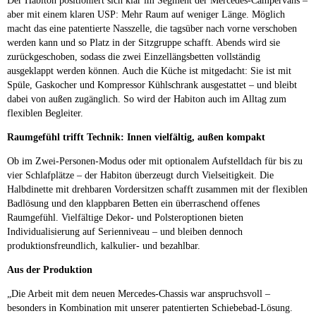
Der Habiton positioniert sich klar im Segment der Mercedes-Campervans –
aber mit einem klaren USP: Mehr Raum auf weniger Länge. Möglich
macht das eine patentierte Nasszelle, die tagsüber nach vorne verschoben
werden kann und so Platz in der Sitzgruppe schafft. Abends wird sie
zurückgeschoben, sodass die zwei Einzellängsbetten vollständig
ausgeklappt werden können. Auch die Küche ist mitgedacht: Sie ist mit
Spüle, Gaskocher und Kompressor Kühlschrank ausgestattet – und bleibt
dabei von außen zugänglich. So wird der Habiton auch im Alltag zum
flexiblen Begleiter.
Raumgefühl trifft Technik: Innen vielfältig, außen kompakt
Ob im Zwei-Personen-Modus oder mit optionalem Aufstelldach für bis zu
vier Schlafplätze – der Habiton überzeugt durch Vielseitigkeit. Die
Halbdinette mit drehbaren Vordersitzen schafft zusammen mit der flexiblen
Badlösung und den klappbaren Betten ein überraschend offenes
Raumgefühl. Vielfältige Dekor- und Polsteroptionen bieten
Individualisierung auf Serienniveau – und bleiben dennoch
produktionsfreundlich, kalkulier- und bezahlbar.
Aus der Produktion
„Die Arbeit mit dem neuen Mercedes-Chassis war anspruchsvoll –
besonders in Kombination mit unserer patentierten Schiebebad-Lösung.