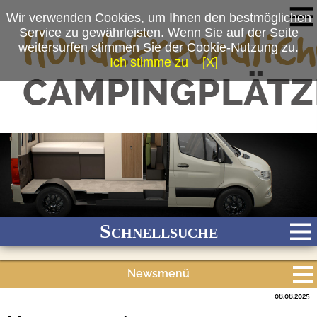
Wir verwenden Cookies, um Ihnen den bestmöglichen
Service zu gewährleisten. Wenn Sie auf der Seite
weitersurfen stimmen Sie der Cookie-Nutzung zu.
Ich stimme zu
[X]
(c) Bürstner GmbH & Co. KG
Schnellsuche
Newsmenü
Bach
Fluss
Meer
Gebirge
See
Wald/Wiesen
08.08.2025
Alle Meldungen
Stadtnah
Ganzjährig geöffnet