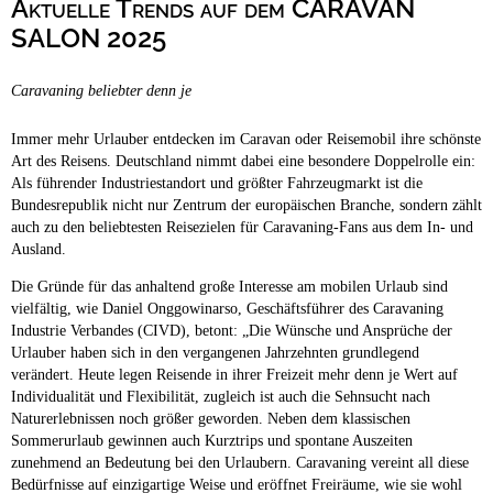
Aktuelle Trends auf dem CARAVAN
Campingplätze
Hundefreundliche Campingplätze
SALON 2025
Camping & Caravan
Caravaning beliebter denn je
Touristik
Immer mehr Urlauber entdecken im Caravan oder Reisemobil ihre schönste
Art des Reisens. Deutschland nimmt dabei eine besondere Doppelrolle ein:
Als führender Industriestandort und größter Fahrzeugmarkt ist die
Bundesrepublik nicht nur Zentrum der europäischen Branche, sondern zählt
auch zu den beliebtesten Reisezielen für Caravaning-Fans aus dem In- und
Ausland.
Die Gründe für das anhaltend große Interesse am mobilen Urlaub sind
vielfältig, wie Daniel Onggowinarso, Geschäftsführer des Caravaning
Industrie Verbandes (CIVD), betont: „Die Wünsche und Ansprüche der
Urlauber haben sich in den vergangenen Jahrzehnten grundlegend
verändert. Heute legen Reisende in ihrer Freizeit mehr denn je Wert auf
Individualität und Flexibilität, zugleich ist auch die Sehnsucht nach
Naturerlebnissen noch größer geworden. Neben dem klassischen
Sommerurlaub gewinnen auch Kurztrips und spontane Auszeiten
zunehmend an Bedeutung bei den Urlaubern. Caravaning vereint all diese
Bedürfnisse auf einzigartige Weise und eröffnet Freiräume, wie sie wohl