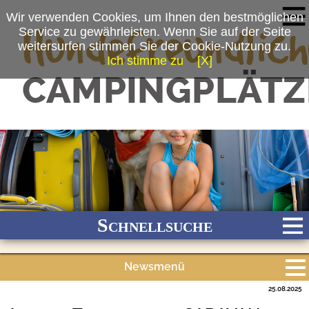
Wir verwenden Cookies, um Ihnen den bestmöglichen
Service zu gewährleisten. Wenn Sie auf der Seite
weitersurfen stimmen Sie der Cookie-Nutzung zu.
Ich stimme zu
[X]
Schnellsuche
Newsmenü
Bach
Fluss
Meer
Gebirge
See
Wald/Wiesen
25.08.2025
Alle Meldungen
Stadtnah
Ganzjährig geöffnet