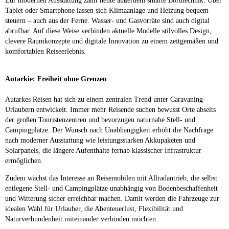
Zur modernen Ausstattung zählt heute außerdem smarte Bordtechnik: Über
Tablet oder Smartphone lassen sich Klimaanlage und Heizung bequem
steuern – auch aus der Ferne. Wasser- und Gasvorräte sind auch digital
abrufbar. Auf diese Weise verbinden aktuelle Modelle stilvolles Design,
clevere Raumkonzepte und digitale Innovation zu einem zeitgemäßen und
komfortablen Reiseerlebnis.
Autarkie: Freiheit ohne Grenzen
Autarkes Reisen hat sich zu einem zentralen Trend unter Caravaning-
Urlaubern entwickelt. Immer mehr Reisende suchen bewusst Orte abseits
der großen Touristenzentren und bevorzugen naturnahe Stell- und
Campingplätze. Der Wunsch nach Unabhängigkeit erhöht die Nachfrage
nach moderner Ausstattung wie leistungsstarken Akkupaketen und
Solarpanels, die längere Aufenthalte fernab klassischer Infrastruktur
ermöglichen.
Zudem wächst das Interesse an Reisemobilen mit Allradantrieb, die selbst
entlegene Stell- und Campingplätze unabhängig von Bodenbeschaffenheit
und Witterung sicher erreichbar machen. Damit werden die Fahrzeuge zur
idealen Wahl für Urlauber, die Abenteuerlust, Flexibilität und
Naturverbundenheit miteinander verbinden möchten.