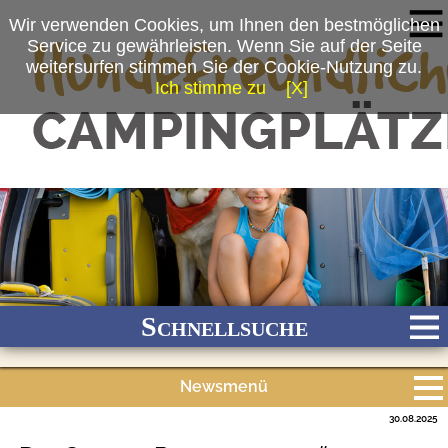
Wir verwenden Cookies, um Ihnen den bestmöglichen
Service zu gewährleisten. Wenn Sie auf der Seite
weitersurfen stimmen Sie der Cookie-Nutzung zu.
Ich stimme zu
[X]
Schnellsuche
Newsmenü
Bach
Fluss
Meer
Gebirge
See
Wald/Wiesen
30.08.2025
Alle Meldungen
Stadtnah
Ganzjährig geöffnet