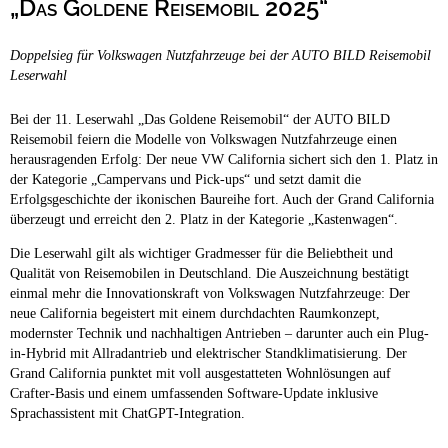
„Das Goldene Reisemobil 2025“
Campingplätze
Hundefreundliche Campingplätze
Doppelsieg für Volkswagen Nutzfahrzeuge bei der AUTO BILD Reisemobil
Camping & Caravan
Leserwahl
Touristik
Bei der 11. Leserwahl „Das Goldene Reisemobil“ der AUTO BILD
Reisemobil feiern die Modelle von Volkswagen Nutzfahrzeuge einen
herausragenden Erfolg: Der neue VW California sichert sich den 1. Platz in
der Kategorie „Campervans und Pick-ups“ und setzt damit die
Erfolgsgeschichte der ikonischen Baureihe fort. Auch der Grand California
überzeugt und erreicht den 2. Platz in der Kategorie „Kastenwagen“.
Die Leserwahl gilt als wichtiger Gradmesser für die Beliebtheit und
Qualität von Reisemobilen in Deutschland. Die Auszeichnung bestätigt
einmal mehr die Innovationskraft von Volkswagen Nutzfahrzeuge: Der
neue California begeistert mit einem durchdachten Raumkonzept,
modernster Technik und nachhaltigen Antrieben – darunter auch ein Plug-
in-Hybrid mit Allradantrieb und elektrischer Standklimatisierung. Der
Grand California punktet mit voll ausgestatteten Wohnlösungen auf
Crafter-Basis und einem umfassenden Software-Update inklusive
Sprachassistent mit ChatGPT-Integration.