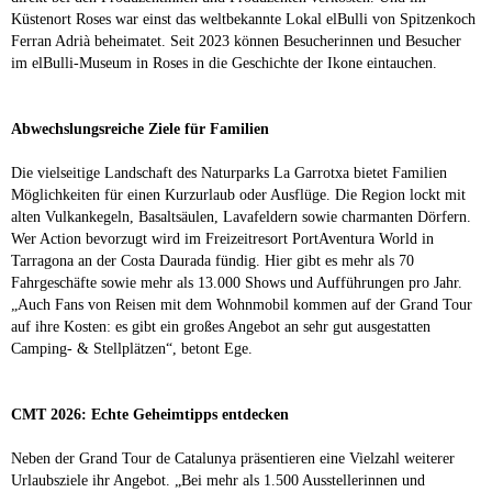
Küstenort Roses war einst das weltbekannte Lokal elBulli von Spitzenkoch
Ferran Adrià beheimatet. Seit 2023 können Besucherinnen und Besucher
im elBulli-Museum in Roses in die Geschichte der Ikone eintauchen.
Abwechslungsreiche Ziele für Familien
Die vielseitige Landschaft des Naturparks La Garrotxa bietet Familien
Möglichkeiten für einen Kurzurlaub oder Ausflüge. Die Region lockt mit
alten Vulkankegeln, Basaltsäulen, Lavafeldern sowie charmanten Dörfern.
Wer Action bevorzugt wird im Freizeitresort PortAventura World in
Tarragona an der Costa Daurada fündig. Hier gibt es mehr als 70
Fahrgeschäfte sowie mehr als 13.000 Shows und Aufführungen pro Jahr.
„Auch Fans von Reisen mit dem Wohnmobil kommen auf der Grand Tour
auf ihre Kosten: es gibt ein großes Angebot an sehr gut ausgestatten
Camping- & Stellplätzen“, betont Ege.
CMT 2026: Echte Geheimtipps entdecken
Neben der Grand Tour de Catalunya präsentieren eine Vielzahl weiterer
Urlaubsziele ihr Angebot. „Bei mehr als 1.500 Ausstellerinnen und