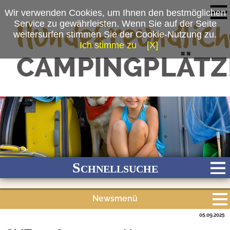
Wir verwenden Cookies, um Ihnen den bestmöglichen
Service zu gewährleisten. Wenn Sie auf der Seite
weitersurfen stimmen Sie der Cookie-Nutzung zu.
Ich stimme zu
[X]
Schnellsuche
Newsmenü
Bach
Fluss
Meer
Gebirge
See
Wald/Wiesen
05.09.2025
Alle Meldungen
Stadtnah
Ganzjährig geöffnet