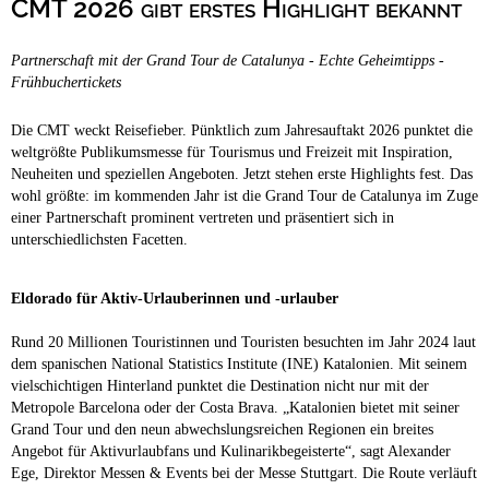
CMT 2026 gibt erstes Highlight bekannt
Campingplätze
Hundefreundliche Campingplätze
Partnerschaft mit der Grand Tour de Catalunya - Echte Geheimtipps -
Camping & Caravan
Frühbuchertickets
Touristik
Die CMT weckt Reisefieber. Pünktlich zum Jahresauftakt 2026 punktet die
weltgrößte Publikumsmesse für Tourismus und Freizeit mit Inspiration,
Neuheiten und speziellen Angeboten. Jetzt stehen erste Highlights fest. Das
wohl größte: im kommenden Jahr ist die Grand Tour de Catalunya im Zuge
einer Partnerschaft prominent vertreten und präsentiert sich in
unterschiedlichsten Facetten.
Eldorado für Aktiv-Urlauberinnen und -urlauber
Rund 20 Millionen Touristinnen und Touristen besuchten im Jahr 2024 laut
dem spanischen National Statistics Institute (INE) Katalonien. Mit seinem
vielschichtigen Hinterland punktet die Destination nicht nur mit der
Metropole Barcelona oder der Costa Brava. „Katalonien bietet mit seiner
Grand Tour und den neun abwechslungsreichen Regionen ein breites
Angebot für Aktivurlaubfans und Kulinarikbegeisterte“, sagt Alexander
Ege, Direktor Messen & Events bei der Messe Stuttgart. Die Route verläuft