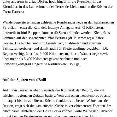
unter anderem in urige Dörfer, hoch hinauf in die Pyrenäen, in das
Ebrodelta, in das Landesinnere der Terres de Lleida und an die Küsten der
Costa Daurada.
Wanderbegeisterte finden zahlreiche Rundwanderwege in den katalanischen
Pyrenäen – etwa die Ruta dels Estanys Amagats. Auf 73 Kilometern,
unterteilt in fünf Etappen, können 40 Seen erkundet werden. Kletterfans
kommen auf den sogenannten Vías Ferratas (dt. Eisenwege) auf ihre
Kosten. Die Routen sind mit Eisenleitern, Stahlseilen und eisernen
Trittstufen gesichert und damit auch für Kletterneulinge begehbar. „Die
Region verfügt über fast 9.000 Kilometer markierte Wanderwege sowie
über mehr als 6.400 Kilometer gekennzeichnete und nach
Schwierigkeitsgrad eingeteilte Radstrecken“, so Ege.
Auf den Spuren von elBulli
Auf ihren Touren erleben Reisende die Kulinarik der Region, die auf
frischen, regionalen Zutaten basiert. Vom einfachen Tomatenbrot pa amb
tomàquet bis hin zur Sterne-Küche, flankiert von besten Weinen aus der
Region, zeigt sich die katalanische Küche in verschiedensten Facetten. Im
fruchtbaren Hinterland der Costa Brava können Gäste Weine und Olivenöl
direkt bei den Produzentinnen und Produzenten verkosten. Und im