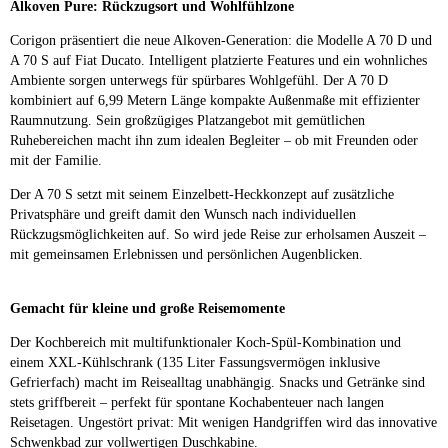
Alkoven Pure: Rückzugsort und Wohlfühlzone
Corigon präsentiert die neue Alkoven-Generation: die Modelle A 70 D und
A 70 S auf Fiat Ducato. Intelligent platzierte Features und ein wohnliches
Ambiente sorgen unterwegs für spürbares Wohlgefühl. Der A 70 D
kombiniert auf 6,99 Metern Länge kompakte Außenmaße mit effizienter
Raumnutzung. Sein großzügiges Platzangebot mit gemütlichen
Ruhebereichen macht ihn zum idealen Begleiter – ob mit Freunden oder
mit der Familie.
Der A 70 S setzt mit seinem Einzelbett-Heckkonzept auf zusätzliche
Privatsphäre und greift damit den Wunsch nach individuellen
Rückzugsmöglichkeiten auf. So wird jede Reise zur erholsamen Auszeit –
mit gemeinsamen Erlebnissen und persönlichen Augenblicken.
Gemacht für kleine und große Reisemomente
Der Kochbereich mit multifunktionaler Koch-Spül-Kombination und
einem XXL-Kühlschrank (135 Liter Fassungsvermögen inklusive
Gefrierfach) macht im Reisealltag unabhängig. Snacks und Getränke sind
stets griffbereit – perfekt für spontane Kochabenteuer nach langen
Reisetagen. Ungestört privat: Mit wenigen Handgriffen wird das innovative
Schwenkbad zur vollwertigen Duschkabine.