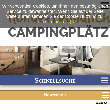
Wir verwenden Cookies, um Ihnen den bestmöglichen
Service zu gewährleisten. Wenn Sie auf der Seite
weitersurfen stimmen Sie der Cookie-Nutzung zu.
Ich stimme zu
[X]
(c) Etrusco GmbH
Schnellsuche
Newsmenü
Bach
Fluss
Meer
Gebirge
See
Wald/Wiesen
02.02.2026
Alle Meldungen
Stadtnah
Ganzjährig geöffnet