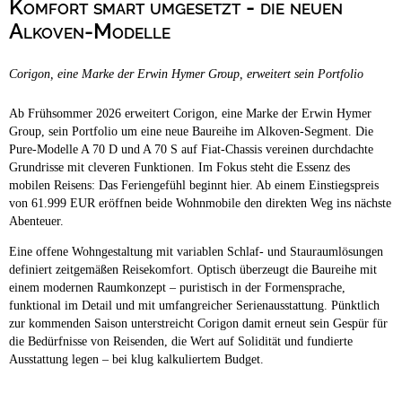
Komfort smart umgesetzt - die neuen
Campingplätze
Hundefreundliche Campingplätze
Alkoven-Modelle
Camping & Caravan
Corigon, eine Marke der Erwin Hymer Group, erweitert sein Portfolio
Touristik
Ab Frühsommer 2026 erweitert Corigon, eine Marke der Erwin Hymer
Group, sein Portfolio um eine neue Baureihe im Alkoven-Segment. Die
Pure-Modelle A 70 D und A 70 S auf Fiat-Chassis vereinen durchdachte
Grundrisse mit cleveren Funktionen. Im Fokus steht die Essenz des
mobilen Reisens: Das Feriengefühl beginnt hier. Ab einem Einstiegspreis
von 61.999 EUR eröffnen beide Wohnmobile den direkten Weg ins nächste
Abenteuer.
Eine offene Wohngestaltung mit variablen Schlaf- und Stauraumlösungen
definiert zeitgemäßen Reisekomfort. Optisch überzeugt die Baureihe mit
einem modernen Raumkonzept – puristisch in der Formensprache,
funktional im Detail und mit umfangreicher Serienausstattung. Pünktlich
zur kommenden Saison unterstreicht Corigon damit erneut sein Gespür für
die Bedürfnisse von Reisenden, die Wert auf Solidität und fundierte
Ausstattung legen – bei klug kalkuliertem Budget.