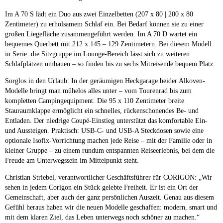
Im A 70 S lädt ein Duo aus zwei Einzelbetten (207 x 80 | 200 x 80
Zentimeter) zu erholsamem Schlaf ein. Bei Bedarf können sie zu einer
großen Liegefläche zusammengeführt werden. Im A 70 D wartet ein
bequemes Querbett mit 212 x 145 – 129 Zentimetern. Bei diesem Modell
in Serie: die Sitzgruppe im Lounge-Bereich lässt sich zu weiteren
Schlafplätzen umbauen – so finden bis zu sechs Mitreisende bequem Platz.
Sorglos in den Urlaub: In der geräumigen Heckgarage beider Alkoven-
Modelle bringt man mühelos alles unter – vom Tourenrad bis zum
kompletten Campingequipment. Die 95 x 110 Zentimeter breite
Stauraumklappe ermöglicht ein schnelles, rückenschonendes Be- und
Entladen. Der niedrige Coupé-Einstieg unterstützt das komfortable Ein-
und Aussteigen. Praktisch: USB-C- und USB-A Steckdosen sowie eine
optionale Isofix-Vorrichtung machen jede Reise – mit der Familie oder in
kleiner Gruppe – zu einem rundum entspannten Reiseerlebnis, bei dem die
Freude am Unterwegssein im Mittelpunkt steht.
Christian Striebel, verantwortlicher Geschäftsführer für CORIGON: „Wir
sehen in jedem Corigon ein Stück gelebte Freiheit. Er ist ein Ort der
Gemeinschaft, aber auch der ganz persönlichen Auszeit. Genau aus diesem
Gefühl heraus haben wir die neuen Modelle geschaffen: modern, smart und
mit dem klaren Ziel, das Leben unterwegs noch schöner zu machen.“