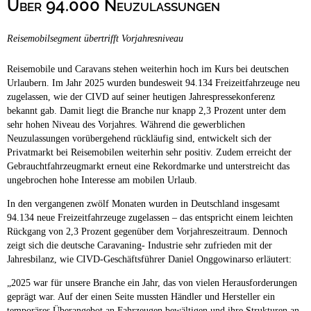
Über 94.000 Neuzulassungen
Campingplätze
Hundefreundliche Campingplätze
Reisemobilsegment übertrifft Vorjahresniveau
Camping & Caravan
Touristik
Reisemobile und Caravans stehen weiterhin hoch im Kurs bei deutschen
Urlaubern. Im Jahr 2025 wurden bundesweit 94.134 Freizeitfahrzeuge neu
zugelassen, wie der CIVD auf seiner heutigen Jahrespressekonferenz
bekannt gab. Damit liegt die Branche nur knapp 2,3 Prozent unter dem
sehr hohen Niveau des Vorjahres. Während die gewerblichen
Neuzulassungen vorübergehend rückläufig sind, entwickelt sich der
Privatmarkt bei Reisemobilen weiterhin sehr positiv. Zudem erreicht der
Gebrauchtfahrzeugmarkt erneut eine Rekordmarke und unterstreicht das
ungebrochen hohe Interesse am mobilen Urlaub.
In den vergangenen zwölf Monaten wurden in Deutschland insgesamt
94.134 neue Freizeitfahrzeuge zugelassen – das entspricht einem leichten
Rückgang von 2,3 Prozent gegenüber dem Vorjahreszeitraum. Dennoch
zeigt sich die deutsche Caravaning- Industrie sehr zufrieden mit der
Jahresbilanz, wie CIVD-Geschäftsführer Daniel Onggowinarso erläutert:
„2025 war für unsere Branche ein Jahr, das von vielen Herausforderungen
geprägt war. Auf der einen Seite mussten Händler und Hersteller ein
temporäres Überangebot an Fahrzeugen bewältigen und ihre Strukturen an