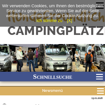
Wir verwenden Cookies, um Ihnen den bestmöglichen
Service zu gewährleisten. Wenn Sie auf der Seite
weitersurfen stimmen Sie der Cookie-Nutzung zu.
Ich stimme zu
[X]
(c) snw/jb
Schnellsuche
Newsmenü
Bach
Fluss
Meer
Gebirge
See
Wald/Wiesen
19.01.2026
Alle Meldungen
Stadtnah
Ganzjährig geöffnet