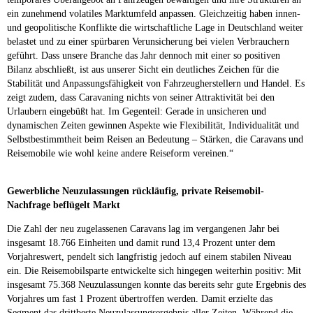
ein zunehmend volatiles Marktumfeld anpassen. Gleichzeitig haben innen-
und geopolitische Konflikte die wirtschaftliche Lage in Deutschland weiter
belastet und zu einer spürbaren Verunsicherung bei vielen Verbrauchern
geführt. Dass unsere Branche das Jahr dennoch mit einer so positiven
Bilanz abschließt, ist aus unserer Sicht ein deutliches Zeichen für die
Stabilität und Anpassungsfähigkeit von Fahrzeugherstellern und Handel. Es
zeigt zudem, dass Caravaning nichts von seiner Attraktivität bei den
Urlaubern eingebüßt hat. Im Gegenteil: Gerade in unsicheren und
dynamischen Zeiten gewinnen Aspekte wie Flexibilität, Individualität und
Selbstbestimmtheit beim Reisen an Bedeutung – Stärken, die Caravans und
Reisemobile wie wohl keine andere Reiseform vereinen.“
Gewerbliche Neuzulassungen rückläufig, private Reisemobil-
Nachfrage beflügelt Markt
Die Zahl der neu zugelassenen Caravans lag im vergangenen Jahr bei
insgesamt 18.766 Einheiten und damit rund 13,4 Prozent unter dem
Vorjahreswert, pendelt sich langfristig jedoch auf einem stabilen Niveau
ein. Die Reisemobilsparte entwickelte sich hingegen weiterhin positiv: Mit
insgesamt 75.368 Neuzulassungen konnte das bereits sehr gute Ergebnis des
Vorjahres um fast 1 Prozent übertroffen werden. Damit erzielte das
Segment das drittbeste Neuzulassungsergebnis aller Zeiten. Während die