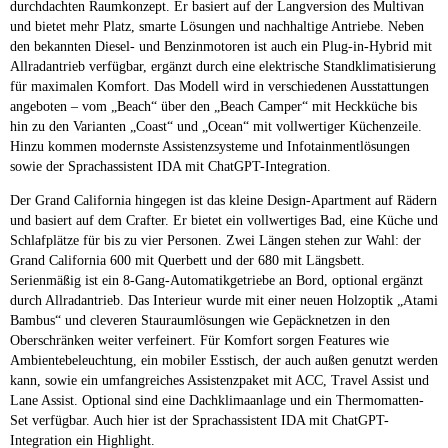
durchdachten Raumkonzept. Er basiert auf der Langversion des Multivan
und bietet mehr Platz, smarte Lösungen und nachhaltige Antriebe. Neben
den bekannten Diesel- und Benzinmotoren ist auch ein Plug-in-Hybrid mit
Allradantrieb verfügbar, ergänzt durch eine elektrische Standklimatisierung
für maximalen Komfort. Das Modell wird in verschiedenen Ausstattungen
angeboten – vom „Beach“ über den „Beach Camper“ mit Heckküche bis
hin zu den Varianten „Coast“ und „Ocean“ mit vollwertiger Küchenzeile.
Hinzu kommen modernste Assistenzsysteme und Infotainmentlösungen
sowie der Sprachassistent IDA mit ChatGPT-Integration.
Der Grand California hingegen ist das kleine Design-Apartment auf Rädern
und basiert auf dem Crafter. Er bietet ein vollwertiges Bad, eine Küche und
Schlafplätze für bis zu vier Personen. Zwei Längen stehen zur Wahl: der
Grand California 600 mit Querbett und der 680 mit Längsbett.
Serienmäßig ist ein 8-Gang-Automatikgetriebe an Bord, optional ergänzt
durch Allradantrieb. Das Interieur wurde mit einer neuen Holzoptik „Atami
Bambus“ und cleveren Stauraumlösungen wie Gepäcknetzen in den
Oberschränken weiter verfeinert. Für Komfort sorgen Features wie
Ambientebeleuchtung, ein mobiler Esstisch, der auch außen genutzt werden
kann, sowie ein umfangreiches Assistenzpaket mit ACC, Travel Assist und
Lane Assist. Optional sind eine Dachklimaanlage und ein Thermomatten-
Set verfügbar. Auch hier ist der Sprachassistent IDA mit ChatGPT-
Integration ein Highlight.