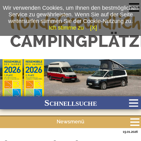
Wir verwenden Cookies, um Ihnen den bestmöglichen
Service zu gewährleisten. Wenn Sie auf der Seite
weitersurfen stimmen Sie der Cookie-Nutzung zu.
Ich stimme zu
[X]
(c) Volkswagen Nutzfahrzeuge
Schnellsuche
Newsmenü
Bach
Fluss
Meer
Gebirge
See
Wald/Wiesen
19.01.2026
Alle Meldungen
Stadtnah
Ganzjährig geöffnet