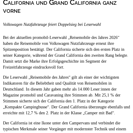
California und Grand California ganz
Campingplätze
Hundefreundliche Campingplätze
vorne
Camping & Caravan
Volkswagen Nutzfahrzeuge feiert Doppelsieg bei Leserwahl
Touristik
Bei der aktuellen promobil-Leserwahl „Reisemobile des Jahres 2026“
haben die Reisemobile von Volkswagen Nutzfahrzeuge erneut ihre
Spitzenposition bestätigt. Der California sicherte sich den ersten Platz in
seiner Kategorie, während der Grand California den zweiten Rang belegte.
Damit setzt die Marke ihre Erfolgsgeschichte im Segment der
Freizeitfahrzeuge eindrucksvoll fort.
Die Leserwahl „Reisemobile des Jahres“ gilt als einer der wichtigsten
Indikatoren für die Beliebtheit und Qualität von Reisemobilen in
Deutschland. In diesem Jahr gaben mehr als 14.000 Leser:innen der
Magazine promobil und Caravaning ihre Stimmen ab. Mit 25,1 % der
Stimmen sicherte sich der California den 1. Platz in der Kategorie
„Kompakte Campingbusse“. Der Grand California überzeugte ebenfalls und
erreichte mit 12,7 % den 2. Platz in der Klasse „Camper mit Bad“.
Der California ist eine Ikone unter den Campervans und verbindet die
typischen Merkmale seiner Vorgänger mit modernster Technik und einem