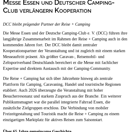
Messe Essen und Deutscher Camping-
Campingplätze
Hundefreundliche Campingplätze
Club verlängern Kooperation
Camping & Caravan
DCC bleibt prägender Partner der Reise + Camping
Touristik
Die Messe Essen und der Deutsche Camping-Club e. V. (DCC) führen ihre
langjährige Zusammenarbeit im Rahmen der Reise + Camping auch in den
kommenden Jahren fort. Der DCC bleibt damit zentraler
Kooperationspartner der Veranstaltung und ist zugleich mit einem starken
Messeauftritt präsent. Als größter Caravan-, Reisemobil- und
Zeltsportverband Deutschlands bereichert er die Messe mit fachlicher
Expertise und direktem Austausch mit der Camping-Community.
Die Reise + Camping hat sich über Jahrzehnte hinweg als zentrale
Plattform für Camping, Caravaning, Handel und touristische Regionen
etabliert. Auch 2026 überzeugte die Veranstaltung mit hoher
Besucherresonanz und starkem Zuspruch aus der Branche. Ein weiterer
Publikumsmagnet war die parallel integrierte Fahrrad Essen, die
zusätzliche Zielgruppen erschloss. Die Verbindung von mobiler
Freizeitgestaltung und Touristik macht die Reise + Camping zu einem
einzigartigen Marktplatz für aktives Reisen zum Saisonstart.
Über 65 Jahre gemeinsame Geschichte