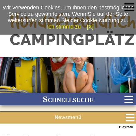
Wir verwenden Cookies, um Ihnen den bestmöglichen
Service zu gewährleisten. Wenn Sie auf der Seite
weitersurfen stimmen Sie der Cookie-Nutzung zu.
Ich stimme zu
[X]
Schnellsuche
Newsmenü
Bach
Fluss
Meer
Gebirge
See
Wald/Wiesen
11.03.2026
Alle Meldungen
Stadtnah
Ganzjährig geöffnet