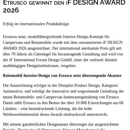
Etrusco gewinnt den iF DESIGN AWARD
Campingplätze
Hundefreundliche Campingplätze
2026
Camping & Caravan
Erfolg im internationalen Produktdesign
Touristik
Etruscos neue, modellübergreifende Interior-Design-Konzept für
Campervans und Reisemobile wurde mit dem renommierten iF DESIGN
AWARD 2026 ausgezeichnet. Der international anerkannte Preis gilt seit
über 70 Jahren als Gütesiegel für herausragende Gestaltung und wird von
der iF International Forum Design GmbH, einer der weltweit ältesten
unabhängigen Designinstitutionen, vergeben.
Reisemobil-Interior-Design von Etrusco setzt überzeugende Akzente
Die Auszeichnung erfolgte in der Disziplin Product Design, Kategorie
Automotive, und würdigt die innovative und wegweisende Gestaltung der
neuen Reisemobile- und Campervan-Innenraumgestaltung von Etrusco.
Damit zählt Etrusco zu den Besten der über 10.000 Einreichungen aus 68
Ländern – eine beeindruckende Leistung, die die hohe
Wettbewerbsintensität dieses Awards eindrucksvoll unterstreicht.
Mit seinem ganzheitlichen Designansatz überzeugte das ausgezeichnete