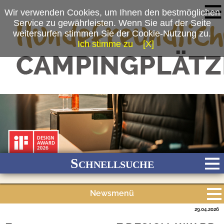
Wir verwenden Cookies, um Ihnen den bestmöglichen
Service zu gewährleisten. Wenn Sie auf der Seite
weitersurfen stimmen Sie der Cookie-Nutzung zu.
Ich stimme zu
[X]
(c) Etrusco GmbH
Schnellsuche
Newsmenü
Bach
Fluss
Meer
Gebirge
See
Wald/Wiesen
29.04.2026
Alle Meldungen
Stadtnah
Ganzjährig geöffnet