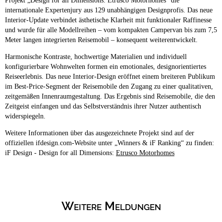
Projekt „Design for all Dimensions: Etrusco Motorhomes“ die
internationale Expertenjury aus 129 unabhängigen Designprofis. Das neue
Interior‑Update verbindet ästhetische Klarheit mit funktionaler Raffinesse
und wurde für alle Modellreihen – vom kompakten Campervan bis zum 7,5
Meter langen integrierten Reisemobil – konsequent weiterentwickelt.
Harmonische Kontraste, hochwertige Materialien und individuell
konfigurierbare Wohnwelten formen ein emotionales, designorientiertes
Reiseerlebnis. Das neue Interior-Design eröffnet einem breiteren Publikum
im Best-Price-Segment der Reisemobile den Zugang zu einer qualitativen,
zeitgemäßen Innenraumgestaltung. Das Ergebnis sind Reisemobile, die den
Zeitgeist einfangen und das Selbstverständnis ihrer Nutzer authentisch
widerspiegeln.
Weitere Informationen über das ausgezeichnete Projekt sind auf der
offiziellen ifdesign.com‑Website unter „Winners & iF Ranking“ zu finden:
iF Design - Design for all Dimensions:
Etrusco Motorhomes
Weitere Meldungen