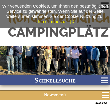
Wir verwenden Cookies, um Ihnen den bestmöglichen
Service zu gewährleisten. Wenn Sie auf der Seite
weitersurfen stimmen Sie der Cookie-Nutzung zu.
Ich stimme zu
[X]
(c) PremiumCamps
Schnellsuche
Newsmenü
Bach
Fluss
Meer
Gebirge
See
Wald/Wiesen
20.05.2026
Alle Meldungen
Stadtnah
Ganzjährig geöffnet