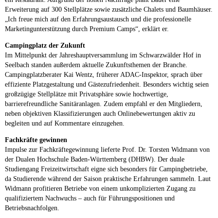
Erweiterung auf 300 Stellplätze sowie zusätzliche Chalets und Baumhäuser.
„Ich freue mich auf den Erfahrungsaustausch und die professionelle
Marketingunterstützung durch Premium Camps“, erklärt er.
Campingplatz der Zukunft
Im Mittelpunkt der Jahreshauptversammlung im Schwarzwälder Hof in
Seelbach standen außerdem aktuelle Zukunftsthemen der Branche.
Campingplatzberater Kai Wentz, früherer ADAC-Inspektor, sprach über
effiziente Platzgestaltung und Gästezufriedenheit. Besonders wichtig seien
großzügige Stellplätze mit Privatsphäre sowie hochwertige,
barrierefreundliche Sanitäranlagen. Zudem empfahl er den Mitgliedern,
neben objektiven Klassifizierungen auch Onlinebewertungen aktiv zu
begleiten und auf Kommentare einzugehen.
Fachkräfte gewinnen
Impulse zur Fachkräftegewinnung lieferte Prof. Dr. Torsten Widmann von
der Dualen Hochschule Baden-Württemberg (DHBW). Der duale
Studiengang Freizeitwirtschaft eigne sich besonders für Campingbetriebe,
da Studierende während der Saison praktische Erfahrungen sammeln. Laut
Widmann profitieren Betriebe von einem unkomplizierten Zugang zu
qualifiziertem Nachwuchs – auch für Führungspositionen und
Betriebsnachfolgen.