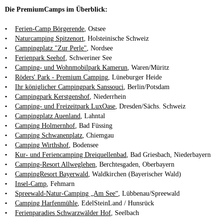
Die PremiumCamps im Überblick:
•
Ferien-Camp Börgerende
, Ostsee
•
Naturcamping Spitzenort
, Holsteinische Schweiz
•
Campingplatz "Zur Perle"
, Nordsee
•
Ferienpark Seehof
, Schweriner See
•
Camping- und Wohnmobilpark Kamerun
, Waren/Müritz
•
Röders' Park - Premium Camping
, Lüneburger Heide
•
Ihr königlicher Campingpark Sanssouci
, Berlin/Potsdam
•
Campingpark Kerstgenshof
, Niederrhein
•
Camping- und Freizeitpark LuxOase
, Dresden/Sächs. Schweiz
•
Campingplatz Auenland
, Lahntal
•
Camping Holmernhof
, Bad Füssing
•
Camping Schwanenplatz
, Chiemgau
•
Camping Wirthshof
, Bodensee
•
Kur- und Feriencamping Dreiquellenbad
, Bad Griesbach, Niederbayern
•
Camping-Resort Allweglehen
, Berchtesgaden, Oberbayern
•
CampingResort Bayerwald
, Waldkirchen (Bayerischer Wald)
•
Insel-Camp
, Fehmarn
•
Spreewald-Natur-Camping „Am See“
, Lübbenau/Spreewald
•
Camping Harfenmühle
, EdelSteinLand / Hunsrück
•
Ferienparadies Schwarzwälder Hof
, Seelbach