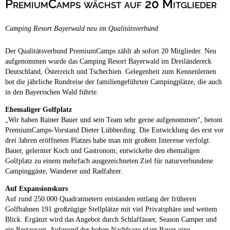
PremiumCamps wächst auf 20 Mitglieder
Campingplätze
Hundefreundliche Campingplätze
Camping Resort Bayerwald neu im Qualitätsverbund
Camping & Caravan
Touristik
Der Qualitätsverbund PremiumCamps zählt ab sofort 20 Mitglieder. Neu
aufgenommen wurde das Camping Resort Bayerwald im Dreiländereck
Deutschland, Österreich und Tschechien. Gelegenheit zum Kennenlernen
bot die jährliche Rundreise der familiengeführten Campingplätze, die auch
in den Bayerischen Wald führte.
Ehemaliger Golfplatz
„Wir haben Rainer Bauer und sein Team sehr gerne aufgenommen“, betont
PremiumCamps-Vorstand Dieter Lübberding. Die Entwicklung des erst vor
drei Jahren eröffneten Platzes habe man mit großem Interesse verfolgt.
Bauer, gelernter Koch und Gastronom, entwickelte den ehemaligen
Golfplatz zu einem mehrfach ausgezeichneten Ziel für naturverbundene
Campinggäste, Wanderer und Radfahrer.
Auf Expansionskurs
Auf rund 250.000 Quadratmetern entstanden entlang der früheren
Golfbahnen 191 großzügige Stellplätze mit viel Privatsphäre und weitem
Blick. Ergänzt wird das Angebot durch Schlaffässer, Season Camper und
ein Restaurant. Aufgrund der hohen Nachfrage plant Bauer eine