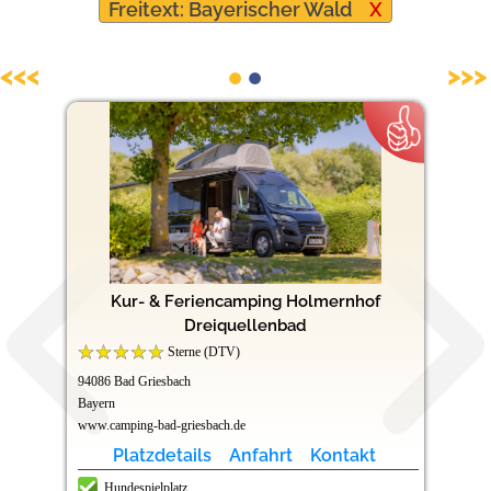
Freitext: Bayerischer Wald
X
Hundefreundliche Campingplätze
<<<
>>>
Kur- & Feriencamping Holmernhof
Dreiquellenbad
Sterne (DTV)
94086 Bad Griesbach
Bayern
www.camping-bad-griesbach.de
Platzdetails
Anfahrt
Kontakt
Hundespielplatz