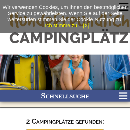
Wir verwenden Cookies, um Ihnen den bestmöglichen
Service zu gewährleisten. Wenn Sie auf der Seite
weitersurfen stimmen Sie der Cookie-Nutzung zu.
Ich stimme zu
[X]
Schnellsuche
2 Campingplätze gefunden:
Bach
Fluss
Meer
Gebirge
See
Wald/Wiesen
Stadtnah
Ganzjährig geöffnet