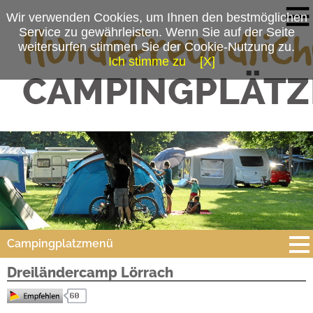
Wir verwenden Cookies, um Ihnen den bestmöglichen
Service zu gewährleisten. Wenn Sie auf der Seite
weitersurfen stimmen Sie der Cookie-Nutzung zu.
Ich stimme zu
[X]
Campingplatzmenü
Dreiländercamp Lörrach
Platzdaten
Preise & Prospekte