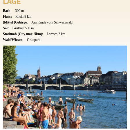
LAGE
Bach:
300 m
Fluss:
Rhein 8 km
(Mittel-)Gebirge:
Am Rande vom Schwarzwald
See:
Grüttsee 500 m
Stadtnah (City max. 5km):
Lörrach 2 km
Wald/Wiesen:
Grüttpark