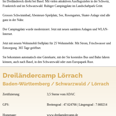
Im Dreiländereck direkt bei Basel. Mit vielen attraktiven Ausflugszielen in der Schweiz,
Anfahrt
Frankreich und im Schwarzwald. Ruhiger Campingplatz im Landschaftpark Grütt.
Grosses Schwimmbad, Abenteuer-Spielplatz, See, Rosengarten, Skater-Anlage sind alle
ganz in der Nähe.
Der Campingplatz wurde modernisiert. Jetzt mit neuen sanitären Anlagen und WLAN-
Internet.
Jetzt mit neuem Wohnmobil-Stellplatz für 25 Wohnmobile. Mit Strom, Frischwasser und
Entsorgung. 365 Tage geöffnet.
Sie bekommen automatisch eine Gästekarte, mit der Sie kostenlos Bus und Bahn fahren
können, auch nach Basel, in den Schwarzwald oder zum Europapark Rust.
Dreiländercamp Lörrach
Baden-Württemberg / Schwarzwald / Lörrach
Zertifizierung:
3,5 Sterne vom ADAC
GPS:
Breitengrad : 47.624766 | Längengrad : 7.660214
Homepage:
www.dreilaendercamp.de