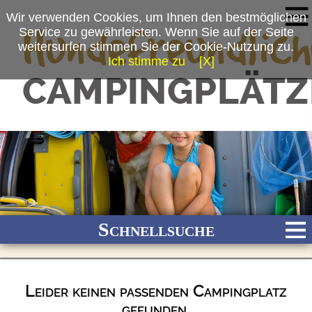
Wir verwenden Cookies, um Ihnen den bestmöglichen
Service zu gewährleisten. Wenn Sie auf der Seite
weitersurfen stimmen Sie der Cookie-Nutzung zu.
Ich stimme zu
[X]
Schnellsuche
Leider keinen passenden Campingplatz
Bach
Fluss
Meer
Gebirge
See
Wald/Wiesen
gefunden.
Stadtnah
Ganzjährig geöffnet