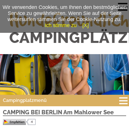
Wir verwenden Cookies, um Ihnen den bestmöglichen
Service zu gewährleisten. Wenn Sie auf der Seite
weitersurfen stimmen Sie der Cookie-Nutzung zu.
Ich stimme zu
[X]
Campingplatzmenü
CAMPING BEI BERLIN Am Mahlower See
Platzdaten
Stellplätze