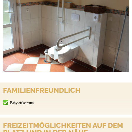
FAMILIENFREUNDLICH
Babywickelraum
FREIZEITMÖGLICHKEITEN AUF DEM