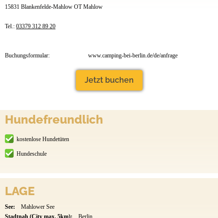
15831 Blankenfelde-Mahlow OT Mahlow
Tel.:
03379 312 89 20
Buchungsformular:
www.camping-bei-berlin.de/de/anfrage
Jetzt buchen
Hundefreundlich
kostenlose Hundetüten
Hundeschule
LAGE
See:
Mahlower See
Stadtnah (City max. 5km):
Berlin