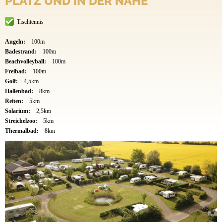
PLATZ UND IN DER NÄHE
Tischtennis
Angeln:
100m
Badestrand:
100m
Beachvolleyball:
100m
Freibad:
100m
Golf:
4,5km
Hallenbad:
8km
Reiten:
5km
Solarium:
2,5km
Streichelzoo:
5km
Thermalbad:
8km