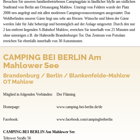
Besuchen Sie unseren familienbetriebenen Campingplatz in ländlicher Idylle am südlichen
Mietobjekte
Stadtrand von Berlin am Ortsausgang Mahlow. Umringt von Feldern wurde der Platz
2006 neu angelegt und mit allen modernen Campingvoraussetzungen ausgestattet. Das
Preise & Prospekte
Wohlbefinden unserer Gäste liegt uns sehr am Herzen. Wünsche und Ideen der Gäste
werden Jahr für Jahr beherzigt und bestmöglich auf der Anlage umgesetzt. Durch den nur
2 km entfernt liegenden S-Bahnhof Mahlow, erreichen Sie innerhalb von 25 Minuten und
Anfahrt
ohne umsteigen z.B. die Haltestelle Brandenburger Tor. Das Zentrum von Potsdam
erreichen Sie ebenfalls innerhalb von 30 Autominuten.
CAMPING BEI BERLIN Am
Mahlower See
Brandenburg / Berlin / Blankenfelde-Mahlow
OT Mahlow
Mitglied in folgenden Verbänden:
Der Fläming
Homepage:
www.camping-bei-berlin.de/de
Facebook:
www.facebook.com/campingbeiberlin
CAMPING BEI BERLIN Am Mahlower See
Teltower Straße 56