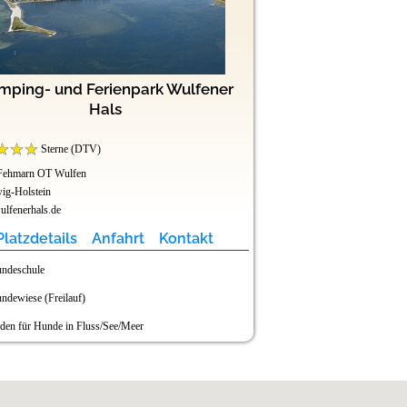
mping- und Ferienpark Wulfener
Camping-Grünt
Hals
Sterne (DTV)
Sterne (DTV
Fehmarn OT Wulfen
87497 Wertach
ig-Holstein
Bayern
lfenerhals.de
www.camping-gruentensee
Platzdetails
Anfahrt
Kontakt
Platzdetails
ndeschule
Baden für Hunde in 
ndewiese (Freilauf)
Hunde im Restaurant 
den für Hunde in Fluss/See/Meer
Hundedusche