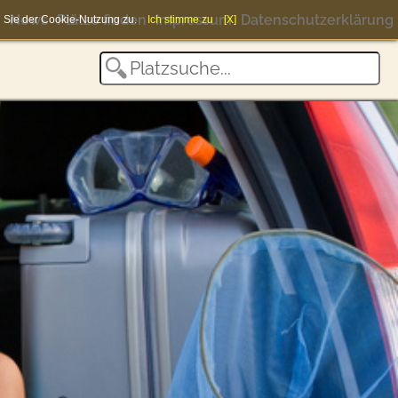
News
Plätze finden
Impressum
Datenschutzerklärung
en Sie der Cookie-Nutzung zu.
Ich stimme zu
[X]