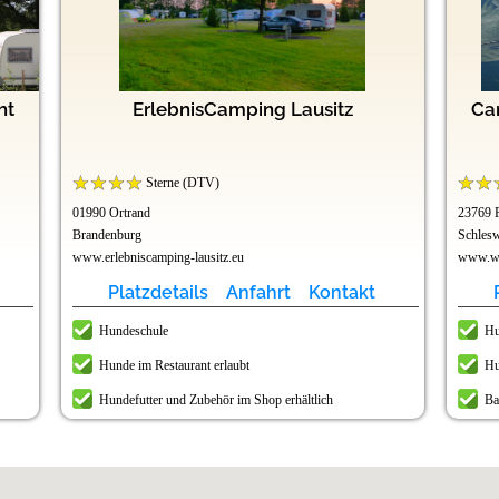
ht
ErlebnisCamping Lausitz
Ca
Sterne (DTV)
01990 Ortrand
23769 
Brandenburg
Schlesw
www.erlebniscamping-lausitz.eu
www.wu
Platzdetails
Anfahrt
Kontakt
Hundeschule
Hu
Hunde im Restaurant erlaubt
Hu
Hundefutter und Zubehör im Shop erhältlich
Ba