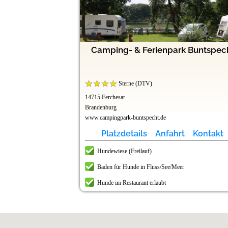
rk Havelberge
 (bei Berlin)
g Holmernhof
tzermühle
Doktorsee
Lörrach
Camping- & Ferienpark Buntspec
bad
Sterne (DTV)
14715 Ferchesar
Brandenburg
www.campingpark-buntspecht.de
t
t
t
t
t
t
Kontakt
Kontakt
Kontakt
Kontakt
Kontakt
Kontakt
Platzdetails
Anfahrt
Kontakt
Hundewiese (Freilauf)
r
Baden für Hunde in Fluss/See/Meer
r
Hunde im Restaurant erlaubt