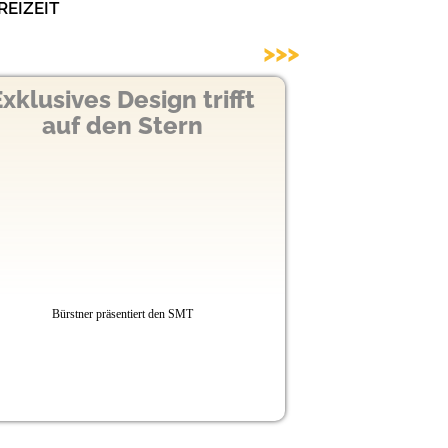
eizeit
>>>
Design trifft
n Stern
entiert den SMT
Etrusco entwickelt Van Baureihe wei
Neue Generation mit Hubbett