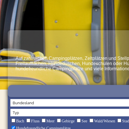
Auf zahlreichen Campingplätzen, Zeltplätzen und Stell
Freilaufflächen, Hundeduschen, Hundeschulen oder Hund
hundefreundliche Campingplätze und viele Informatione
Bach
Fluss
Meer
Gebirge
See
Wald/Wiesen
Sta
Hundefreundliche Campingplätze