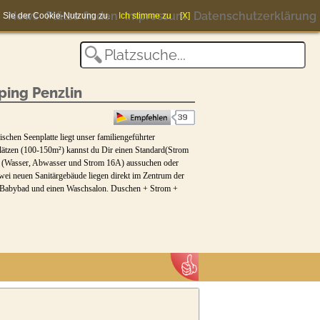
News
Plätze finden
Impressum
Datenschutzerklärung
en Sie der Cookie-Nutzung zu.
Ich stimme zu
[X]
ing Penzlin
chen Seenplatte liegt unser familiengeführter
plätzen (100-150m²) kannst du Dir einen Standard(Strom
tz (Wasser, Abwasser und Strom 16A) aussuchen oder
zwei neuen Sanitärgebäude liegen direkt im Zentrum der
d, Babybad und einen Waschsalon. Duschen + Strom +