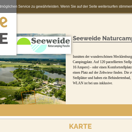
möglichen Service zu gewährleisten. Wenn Sie auf der Seite weitersurfen stimm
Seeweide Naturcamp
Inmitten der wunderschönen Mecklenburgis
Campingplatz. Auf 120 parzellierten Stell
16 Ampere) - oder einen Komfortstellpla
einen Platz auf der Zeltwiese finden. Die 
Stellplätze und haben ein Behindertenba
WLAN ist bei uns inklusive.
KARTE