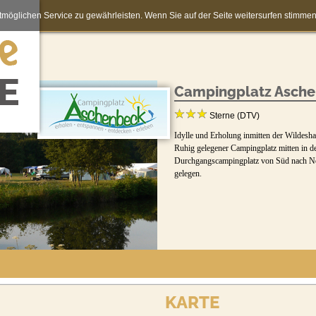
möglichen Service zu gewährleisten. Wenn Sie auf der Seite weitersurfen stimm
Campingplatz Asch
Sterne (DTV)
Idylle und Erholung inmitten der Wildesha
Ruhig gelegener Campingplatz mitten in der
Durchgangscampingplatz von Süd nach Nord
gelegen.
KARTE