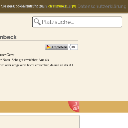
News
Plätze finden
Impressum
Datenschutzerklärung
en Sie der Cookie-Nutzung zu.
Ich stimme zu
[X]
enbeck
user Geest.
 Natur. Sehr gut erreichbar. Aus als
 oder umgekehrt leicht erreichbar, da nah an der A1