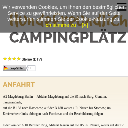
Wir verwenden Cookies, um Ihnen den bestmöglichen
Service zu gewährleisten. Wenn Sie auf der Seite
weitersurfen stimmen Sie der Cookie-Nutzung zu.
Ich stimme zu
[X]
Campingplatzmenü
Camping- & Ferienpark Buntspecht
Platzdaten
Sterne (DTV)
Stellplätze
Mietobjekte
Der 4 Sterne Superior Camping und Ferienpark liegt eingebettet zwischen herrlichen
märkischen Wäldern und dem Ferchesarer-Hohennauener See, im Herzen des Naturparks
ANFAHRT
Preise & Prospekte
Westhavelland. - Dem größten Naturpark des Landes Brandenburg.
Hier leben noch viele vom aussterben bedrohte Tierarten, wie z. B. die Großtrappe. Eine
Anfahrt
A2 Magdeburg Berlin -- Abfahrt Magdeburg auf die B1 nach Burg, Genthin,
Bootsfahrt auf dem See oder eine Radtour auf gut ausgebauten Radwegen durch das
Umland, ist ein Erlebnis besonderer Art. Der Naturpark wurde zum 1. Sternepark
Tangermünde,
News
Deutschlands erklärt, da bei klarer Witterung die Sterne, wie auch die Milchstraße mit
auf die B 188 nach Rathenow, auf der B 188 weiter i. R. Nauen bis Stechow, im
bloßen Augen wunderbar zum greifen nah erscheinen. Im August und September - In der
Kreisverkehr links abbiegen nach Ferchesar und der Beschilderung folgen
Zeit der Perseiden - sind unzählige Sternschnuppen sichtbar.
Mit dem Brandenburg Ticket ist eine o,5 Stündige preiswerte Fahrt zum HBHF. Berlin
Oder von der A 10 Berliner Ring, Abfahrt Nauen auf die B5 i.R. Nauen, weiter auf der B5