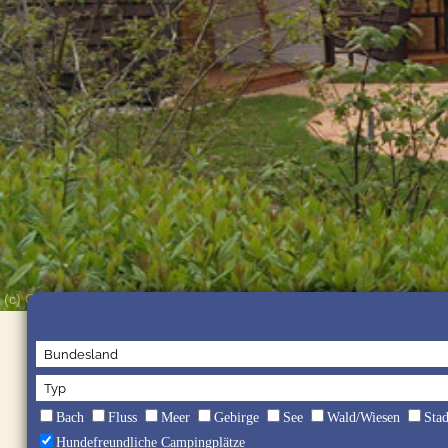
(c) Campingpark Buntspecht
Bach
Fluss
Meer
Gebirge
See
Wald/Wiesen
Sta
Hundefreundliche Campingplätze