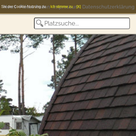
News
Plätze finden
Impressum
Datenschutzerklärung
en Sie der Cookie-Nutzung zu.
Ich stimme zu
[X]