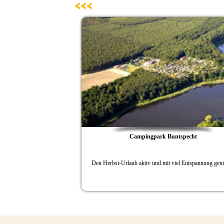
<<<
seinen Gästen einige
b verbinden
Campingpark Buntspecht
er Havelregion unter dem
eine Camper zu Spiel und
Den Herbst-Urlaub aktiv und mit viel Entspannung gen
 Band der Havel - die
15 statt.