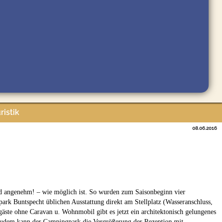
ristik
08.06.2016
und angenehm! – wie möglich ist. So wurden zum Saisonbeginn vier
ark Buntspecht üblichen Ausstattung direkt am Stellplatz (Wasseranschluss,
äste ohne Caravan u. Wohnmobil gibt es jetzt ein architektonisch gelungenes
udem kann der Campingpark die Vergrößerung der Rezeption mit