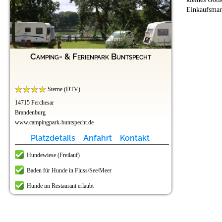
Einkaufsmar
Camping- & Ferienpark Buntspecht
Sterne (DTV)
14715 Ferchesar
Brandenburg
www.campingpark-buntspecht.de
Platzdetails
Anfahrt
Kontakt
Hundewiese (Freilauf)
Baden für Hunde in Fluss/See/Meer
Hunde im Restaurant erlaubt