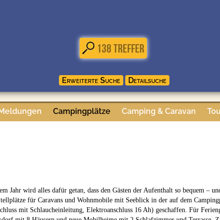
 Meldungen
Campingplätze
Camping & Caravan
Tou
em Jahr wird alles dafür getan, dass den Gästen der Aufenthalt so bequem – 
Stellplätze für Caravans und Wohnmobile mit Seeblick in der auf dem Campingp
hluss mit Schlaucheinleitung, Elektroanschluss 16 Ah) geschaffen. Für Ferieng
ikdorf mit 8 Häusern und neue Mobilheime mit 2 Schlafzimmer und Terrasse.
Z