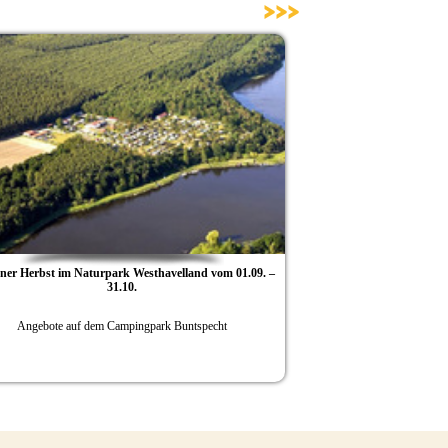
>>>
ner Herbst im Naturpark Westhavelland vom 01.09. –
Neues vom 
31.10.
Angebote auf dem Campingpark Buntspecht
2017 Bereits ab 