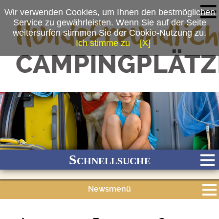
Wir verwenden Cookies, um Ihnen den bestmöglichen
Service zu gewährleisten. Wenn Sie auf der Seite
weitersurfen stimmen Sie der Cookie-Nutzung zu.
Ich stimme zu
[X]
Schnellsuche
Newsmenü
Bach
Fluss
Meer
Gebirge
See
Wald/Wiesen
Alle Meldungen
Stadtnah
Ganzjährig geöffnet