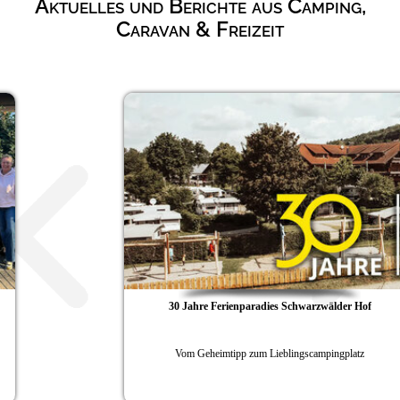
Aktuelles und Berichte aus Camping,
Campingplätze
Hundefreundliche Campingplätze
Caravan & Freizeit
Camping & Caravan
Touristik
30 Jahre Ferienparadies Schwarzwälder Hof
Vom Geheimtipp zum Lieblingscampingplatz