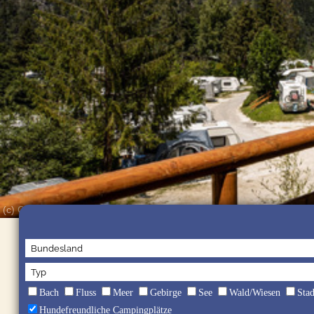
(c) Camping-Resort Allweglehen
Bach
Fluss
Meer
Gebirge
See
Wald/Wiesen
Sta
Hundefreundliche Campingplätze