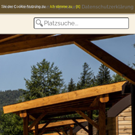
News
Plätze finden
Impressum
Datenschutzerklärung
en Sie der Cookie-Nutzung zu.
Ich stimme zu
[X]