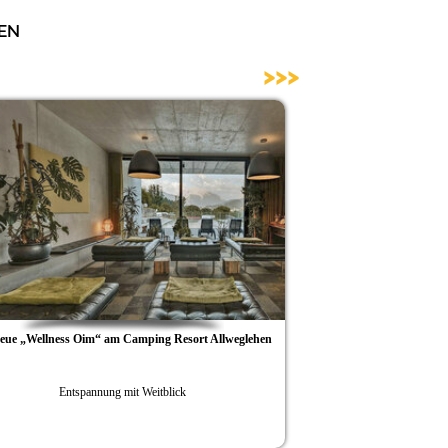
en
>>>
neue „Wellness Oim“ am Camping Resort Allweglehen
Camping Resort All
Entspannung mit Weitblick
Biken, Yoga 