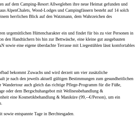
iten auf dem Camping-Resort Allweglehen ihre neue Heimat gefunden und
 aus AlpenChalets, Wood-Lodges und Campingfässern besteht auf 14 solch
t einem herrlichen Blick auf den Watzmann, dem Wahrzeichen des
ren urgemütlichen Hüttencharakter ein und findet für bis zu vier Personen in
on den Handtüchern bis hin zur Bettwäsche, eine kleine gut ausgebauten
sowie eine eigene überdachte Terrasse mit Liegestühlen lässt komfortables
fbad bekommt Zuwachs und wird derzeit um vier zusätzliche
lt je nach den jeweils aktuell gültigen Bestimmungen zum gesundheitlichen
r Wandertour auch gleich das richtige Pflege-Programm für die Füße,
sage oder dem Bergschuhangebot mit Wellnessbehandlung &
hönheit eine Kosmetikbehandlung & Maniküre (99,--€/Person), um ein
n.
 sowie entspannte Tage in Berchtesgaden.