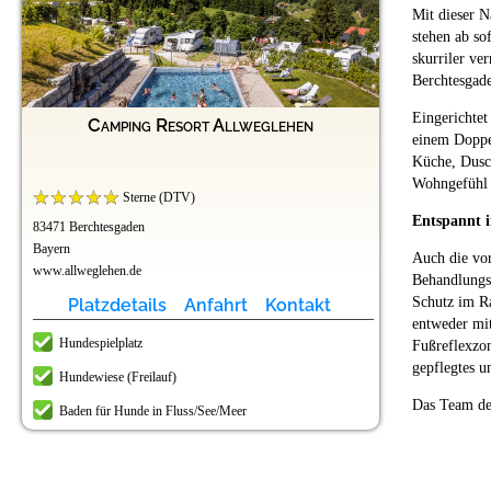
Mit dieser 
stehen ab so
skurriler ve
Berchtesgad
Eingerichtet
Camping Resort Allweglehen
einem Doppel
Küche, Dusc
Wohngefühl 
Sterne (DTV)
Entspannt i
83471 Berchtesgaden
Bayern
Auch die vo
www.allweglehen.de
Behandlungsr
Schutz im Ra
Platzdetails
Anfahrt
Kontakt
entweder mi
Hundespielplatz
Fußreflexzon
gepflegtes 
Hundewiese (Freilauf)
Das Team de
Baden für Hunde in Fluss/See/Meer