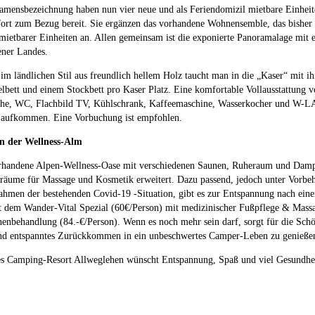
Namensbezeichnung haben nun vier neue und als Feriendomizil mietbare Einhe
fort zum Bezug bereit. Sie ergänzen das vorhandene Wohnensemble, das bisher
rmietbarer Einheiten an. Allen gemeinsam ist die exponierte Panoramalage mi
ener Landes.
 im ländlichen Stil aus freundlich hellem Holz taucht man in die „Kaser“ mit ih
bett und einem Stockbett pro Kaser Platz. Eine komfortable Vollausstattung v
he, WC, Flachbild TV, Kühlschrank, Kaffeemaschine, Wasserkocher und W-LAN 
aufkommen. Eine Vorbuchung ist empfohlen.
n der Wellness-Alm
rhandene Alpen-Wellness-Oase mit verschiedenen Saunen, Ruheraum und Damp
äume für Massage und Kosmetik erweitert. Dazu passend, jedoch unter Vorbeha
hmen der bestehenden Covid-19 -Situation, gibt es zur Entspannung nach eine
t dem Wander-Vital Spezial (60€/Person) mit medizinischer Fußpflege & Mas
enbehandlung (84.-€/Person). Wenn es noch mehr sein darf, sorgt für die Sc
und entspanntes Zurückkommen in ein unbeschwertes Camper-Leben zu genieße
s Camping-Resort Allweglehen wünscht Entspannung, Spaß und viel Gesundheit