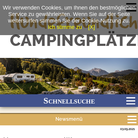
Wir verwenden Cookies, um Ihnen den bestmöglichen
Service zu gewährleisten. Wenn Sie auf der Seite
weitersurfen stimmen Sie der Cookie-Nutzung zu.
Ich stimme zu
[X]
(c) Camping-Resort Allweglehen
Schnellsuche
Newsmenü
Bach
Fluss
Meer
Gebirge
See
Wald/Wiesen
03.09.2021
Alle Meldungen
Stadtnah
Ganzjährig geöffnet