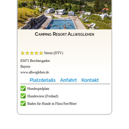
Camping Resort Allweglehen
Sterne (DTV)
83471 Berchtesgaden
Bayern
www.allweglehen.de
Platzdetails
Anfahrt
Kontakt
Hundespielplatz
Hundewiese (Freilauf)
Baden für Hunde in Fluss/See/Meer