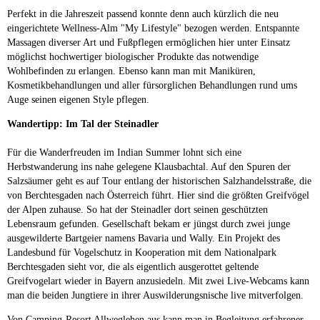
Perfekt in die Jahreszeit passend konnte denn auch kürzlich die neu
eingerichtete Wellness-Alm "My Lifestyle" bezogen werden. Entspannte
Massagen diverser Art und Fußpflegen ermöglichen hier unter Einsatz
möglichst hochwertiger biologischer Produkte das notwendige
Wohlbefinden zu erlangen. Ebenso kann man mit Maniküren,
Kosmetikbehandlungen und aller fürsorglichen Behandlungen rund ums
Auge seinen eigenen Style pflegen.
Wandertipp: Im Tal der Steinadler
Für die Wanderfreuden im Indian Summer lohnt sich eine
Herbstwanderung ins nahe gelegene Klausbachtal. Auf den Spuren der
Salzsäumer geht es auf Tour entlang der historischen Salzhandelsstraße, die
von Berchtesgaden nach Österreich führt. Hier sind die größten Greifvögel
der Alpen zuhause. So hat der Steinadler dort seinen geschützten
Lebensraum gefunden. Gesellschaft bekam er jüngst durch zwei junge
ausgewilderte Bartgeier namens Bavaria und Wally. Ein Projekt des
Landesbund für Vogelschutz in Kooperation mit dem Nationalpark
Berchtesgaden sieht vor, die als eigentlich ausgerottet geltende
Greifvogelart wieder in Bayern anzusiedeln. Mit zwei Live-Webcams kann
man die beiden Jungtiere in ihrer Auswilderungsnische live mitverfolgen.
Von Camping-Resort Allweglehen aus kann man in Begleitung erfahrener