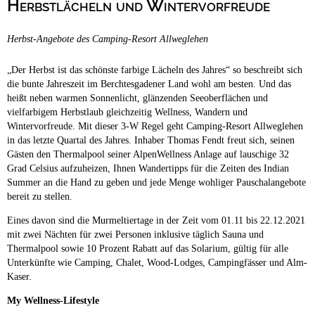
Herbstlächeln und Wintervorfreude
Campingplätze
Hundefreundliche Campingplätze
Herbst-Angebote des Camping-Resort Allweglehen
Camping & Caravan
Touristik
„Der Herbst ist das schönste farbige Lächeln des Jahres“ so beschreibt sich
die bunte Jahreszeit im Berchtesgadener Land wohl am besten. Und das
heißt neben warmen Sonnenlicht, glänzenden Seeoberflächen und
vielfarbigem Herbstlaub gleichzeitig Wellness, Wandern und
Wintervorfreude. Mit dieser 3-W Regel geht Camping-Resort Allweglehen
in das letzte Quartal des Jahres. Inhaber Thomas Fendt freut sich, seinen
Gästen den Thermalpool seiner AlpenWellness Anlage auf lauschige 32
Grad Celsius aufzuheizen, Ihnen Wandertipps für die Zeiten des Indian
Summer an die Hand zu geben und jede Menge wohliger Pauschalangebote
bereit zu stellen.
Eines davon sind die Murmeltiertage in der Zeit vom 01.11 bis 22.12.2021
mit zwei Nächten für zwei Personen inklusive täglich Sauna und
Thermalpool sowie 10 Prozent Rabatt auf das Solarium, gültig für alle
Unterkünfte wie Camping, Chalet, Wood-Lodges, Campingfässer und Alm-
Kaser.
My Wellness-Lifestyle