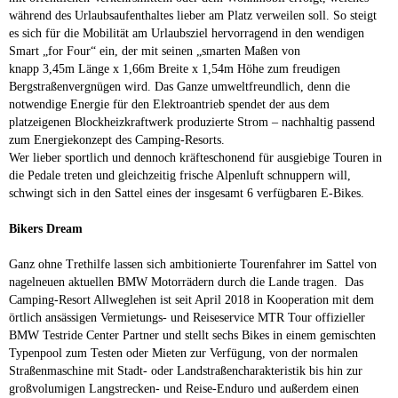
während des Urlaubsaufenthaltes lieber am Platz verweilen soll. So steigt
es sich für die Mobilität am Urlaubsziel hervorragend in den wendigen
Smart „for Four“ ein, der mit seinen „smarten Maßen von
knapp 3,45m Länge x 1,66m Breite x 1,54m Höhe zum freudigen
Bergstraßenvergnügen wird. Das Ganze umweltfreundlich, denn die
notwendige Energie für den Elektroantrieb spendet der aus dem
platzeigenen Blockheizkraftwerk produzierte Strom – nachhaltig passend
zum Energiekonzept des Camping-Resorts.
Wer lieber sportlich und dennoch kräfteschonend für ausgiebige Touren in
die Pedale treten und gleichzeitig frische Alpenluft schnuppern will,
schwingt sich in den Sattel eines der insgesamt 6 verfügbaren E-Bikes.
Bikers Dream
Ganz ohne Trethilfe lassen sich ambitionierte Tourenfahrer im Sattel von
nagelneuen aktuellen BMW Motorrädern durch die Lande tragen. Das
Camping-Resort Allweglehen ist seit April 2018 in Kooperation mit dem
örtlich ansässigen Vermietungs- und Reiseservice MTR Tour offizieller
BMW Testride Center Partner und stellt sechs Bikes in einem gemischten
Typenpool zum Testen oder Mieten zur Verfügung, von der normalen
Straßenmaschine mit Stadt- oder Landstraßencharakteristik bis hin zur
großvolumigen Langstrecken- und Reise-Enduro und außerdem einen