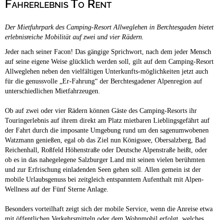
Fahrerlebnis To Rent
Campingplätze
Hundefreundliche Campingplätze
Der Mietfuhrpark des Camping-Resort Allweglehen in Berchtesgaden bietet
Camping & Caravan
erlebnisreiche Mobilität auf zwei und vier Rädern.
Touristik
Jeder nach seiner Facon! Das gängige Sprichwort, nach dem jeder Mensch
auf seine eigene Weise glücklich werden soll, gilt auf dem Camping-Resort
Allweglehen neben den vielfältigen Unterkunfts-möglichkeiten jetzt auch
für die genussvolle „Er-Fahrung“ der Berchtesgadener Alpenregion auf
unterschiedlichen Mietfahrzeugen.
Ob auf zwei oder vier Rädern können Gäste des Camping-Resorts ihr
Touringerlebnis auf ihrem direkt am Platz mietbaren Lieblingsgefährt auf
der Fahrt durch die imposante Umgebung rund um den sagenumwobenen
Watzmann genießen, egal ob das Ziel nun Königssee, Obersalzberg, Bad
Reichenhall, Roßfeld Höhenstraße oder Deutsche Alpenstraße heißt, oder
ob es in das nahegelegene Salzburger Land mit seinen vielen berühmten
und zur Erfrischung einladenden Seen gehen soll. Allen gemein ist der
mobile Urlaubsgenuss bei zeitgleich entspanntem Aufenthalt mit Alpen-
Wellness auf der Fünf Sterne Anlage.
Besonders vorteilhaft zeigt sich der mobile Service, wenn die Anreise etwa
mit öffentlichen Verkehrsmitteln oder dem Wohnmobil erfolgt, welches