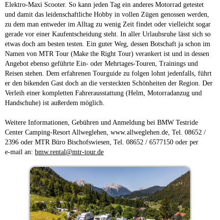
Elektro-Maxi Scooter. So kann jeden Tag ein anderes Motorrad getestet
und damit das leidenschaftliche Hobby in vollen Zügen genossen werden,
zu dem man entweder im Alltag zu wenig Zeit findet oder vielleicht sogar
gerade vor einer Kaufentscheidung steht. In aller Urlaubsruhe lässt sich so
etwas doch am besten testen. Ein guter Weg, dessen Botschaft ja schon im
Namen von MTR Tour (Make the Right Tour) verankert ist und in dessen
Angebot ebenso geführte Ein- oder Mehrtages-Touren, Trainings und
Reisen stehen. Dem erfahrenen Tourguide zu folgen lohnt jedenfalls, führt
er den bikenden Gast doch an die versteckten Schönheiten der Region. Der
Verleih einer kompletten Fahrerausstattung (Helm, Motorradanzug und
Handschuhe) ist außerdem möglich.
Weitere Informationen, Gebühren und Anmeldung bei BMW Testride
Center Camping-Resort Allweglehen, www.allweglehen.de, Tel. 08652 /
2396 oder MTR Büro Bischofswiesen, Tel. 08652 / 6577150 oder per
e-mail an:
bmw.rental@mtr-tour.de