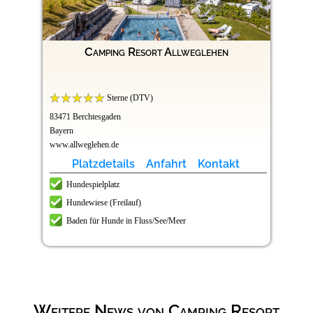
Camping Resort Allweglehen
Sterne (DTV)
83471 Berchtesgaden
Bayern
www.allweglehen.de
Platzdetails
Anfahrt
Kontakt
Hundespielplatz
Hundewiese (Freilauf)
Baden für Hunde in Fluss/See/Meer
Weitere News von Camping Resort