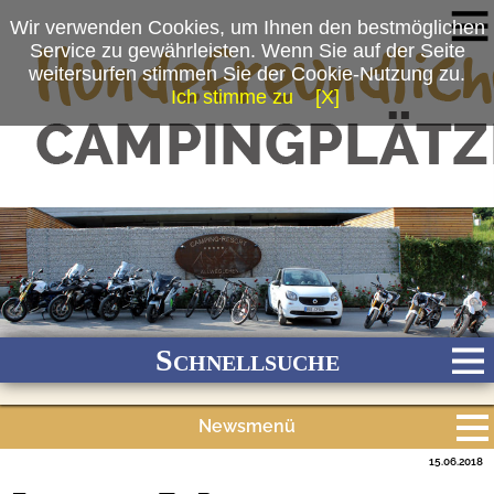
Wir verwenden Cookies, um Ihnen den bestmöglichen
Service zu gewährleisten. Wenn Sie auf der Seite
weitersurfen stimmen Sie der Cookie-Nutzung zu.
Ich stimme zu
[X]
(c) Camping-Resort Allweglehen
Schnellsuche
Newsmenü
Bach
Fluss
Meer
Gebirge
See
Wald/Wiesen
15.06.2018
Alle Meldungen
Stadtnah
Ganzjährig geöffnet