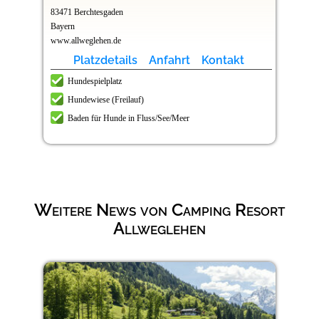
83471 Berchtesgaden
Bayern
www.allweglehen.de
Platzdetails
Anfahrt
Kontakt
Hundespielplatz
Hundewiese (Freilauf)
Baden für Hunde in Fluss/See/Meer
Weitere News von Camping Resort
Allweglehen