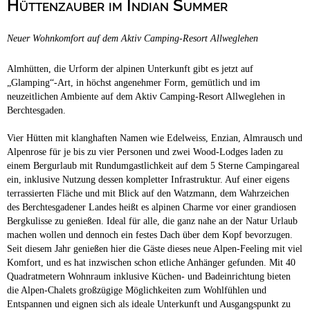
Hüttenzauber im Indian Summer
Campingplätze
Hundefreundliche Campingplätze
Neuer Wohnkomfort auf dem Aktiv Camping-Resort Allweglehen
Camping & Caravan
Touristik
Almhütten, die Urform der alpinen Unterkunft gibt es jetzt auf
„Glamping“-Art, in höchst angenehmer Form, gemütlich und im
neuzeitlichen Ambiente auf dem Aktiv Camping-Resort Allweglehen in
Berchtesgaden.
Vier Hütten mit klanghaften Namen wie Edelweiss, Enzian, Almrausch und
Alpenrose für je bis zu vier Personen und zwei Wood-Lodges laden zu
einem Bergurlaub mit Rundumgastlichkeit auf dem 5 Sterne Campingareal
ein, inklusive Nutzung dessen kompletter Infrastruktur. Auf einer eigens
terrassierten Fläche und mit Blick auf den Watzmann, dem Wahrzeichen
des Berchtesgadener Landes heißt es alpinen Charme vor einer grandiosen
Bergkulisse zu genießen. Ideal für alle, die ganz nahe an der Natur Urlaub
machen wollen und dennoch ein festes Dach über dem Kopf bevorzugen.
Seit diesem Jahr genießen hier die Gäste dieses neue Alpen-Feeling mit viel
Komfort, und es hat inzwischen schon etliche Anhänger gefunden. Mit 40
Quadratmetern Wohnraum inklusive Küchen- und Badeinrichtung bieten
die Alpen-Chalets großzügige Möglichkeiten zum Wohlfühlen und
Entspannen und eignen sich als ideale Unterkunft und Ausgangspunkt zu