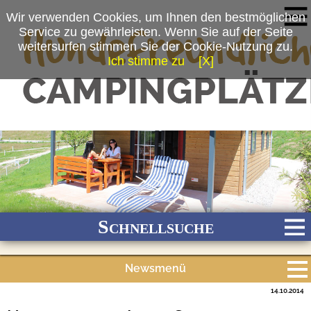
Wir verwenden Cookies, um Ihnen den bestmöglichen
Service zu gewährleisten. Wenn Sie auf der Seite
weitersurfen stimmen Sie der Cookie-Nutzung zu.
Ich stimme zu
[X]
(c) Dieter Kegel
Schnellsuche
Newsmenü
Bach
Fluss
Meer
Gebirge
See
Wald/Wiesen
14.10.2014
Alle Meldungen
Stadtnah
Ganzjährig geöffnet