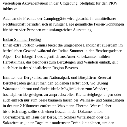
vielseitigen Aktivabenteuern in der Umgebung, Stellplatz für den PKW
inklusive.
Auch an die Freunde der Campinggäste wird gedacht. In unmittelbarer
Nachbarschaft befinden sich in ruhiger Lage gemütliche Ferien-wohnungen
für bis zu vier Personen mit umfangreicher Ausstattung.
Indian Summer Feeling
Einen extra Portion Genuss bietet die umgebende Landschaft außerdem im
herbstlichen Gewand während des Indian Summer in den Berchtesgadener
Alpen. Der Inbegriff des eigentlich aus Amerika bekannten milden
Herbstklimas, das besonders zum Bergsteigen und Wandern einlädt, gilt
auch hier in der südöstlichsten Region Bayerns.
Inmitten der Bergkulisse am Nationalpark und Biosphären-Reservat
Berchtesgaden genießt man den goldenen Herbst dort, wo „König
Watzmann“ thront und findet ideale Möglichkeiten zum Wandern,
hochalpinen Bergsteigen, zu anspruchsvollen Klettersteigbegehungen oder
auch einfach nur zum Seele baumeln lassen bei Wellness- und Saunagängen
in der nur 2 Kilometer entfernten Watzmann-Therme. Wer es lieber
historisch mag, sollte sich einen Besuch in der Dokumentation
Obersalzberg, im Haus der Berge, im Schloss Wittelsbach oder die
Salzzeitreise „unter Tage“ mit modernster Technik einplanen, um den