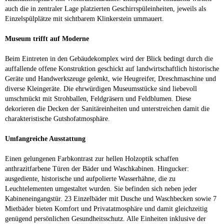
auch die in zentraler Lage platzierten Geschirrspüleinheiten, jeweils als
Einzelspülplätze mit sichtbarem Klinkerstein ummauert.
Museum trifft auf Moderne
Beim Eintreten in den Gebäudekomplex wird der Blick bedingt durch die
auffallende offene Konstruktion geschickt auf landwirtschaftlich historische
Geräte und Handwerkszeuge gelenkt, wie Heugreifer, Dreschmaschine und
diverse Kleingeräte. Die ehrwürdigen Museumsstücke sind liebevoll
umschmückt mit Strohballen, Feldgräsern und Feldblumen. Diese
dekorieren die Decken der Sanitäreinheiten und unterstreichen damit die
charakteristische Gutshofatmosphäre.
Umfangreiche Ausstattung
Einen gelungenen Farbkontrast zur hellen Holzoptik schaffen
anthrazitfarbene Türen der Bäder und Waschkabinen. Hingucker:
ausgediente, historische und aufpolierte Wasserhähne, die zu
Leuchtelementen umgestaltet wurden. Sie befinden sich neben jeder
Kabineneingangstür. 23 Einzelbäder mit Dusche und Waschbecken sowie 7
Mietbäder bieten Komfort und Privatatmosphäre und damit gleichzeitig
genügend persönlichen Gesundheitsschutz. Alle Einheiten inklusive der