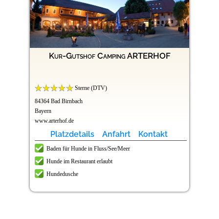
Kur-Gutshof Camping ARTERHOF
Sterne (DTV)
84364 Bad Birnbach
Bayern
www.arterhof.de
Platzdetails
Anfahrt
Kontakt
Baden für Hunde in Fluss/See/Meer
Hunde im Restaurant erlaubt
Hundedusche