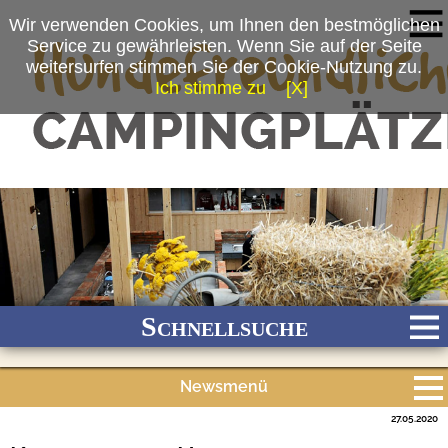
Wir verwenden Cookies, um Ihnen den bestmöglichen
Service zu gewährleisten. Wenn Sie auf der Seite
weitersurfen stimmen Sie der Cookie-Nutzung zu.
Ich stimme zu
[X]
(c) Kur-Gutshof Camping Arterhof
Schnellsuche
Newsmenü
Bach
Fluss
Meer
Gebirge
See
Wald/Wiesen
27.05.2020
Alle Meldungen
Stadtnah
Ganzjährig geöffnet