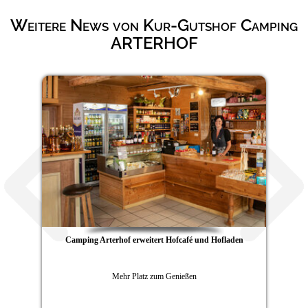
Weitere News von Kur-Gutshof Camping
ARTERHOF
Hofcafé und Hofladen
Vital durch den
Genießen
Gesunde Winter-Wonnen auf de
Arterhof