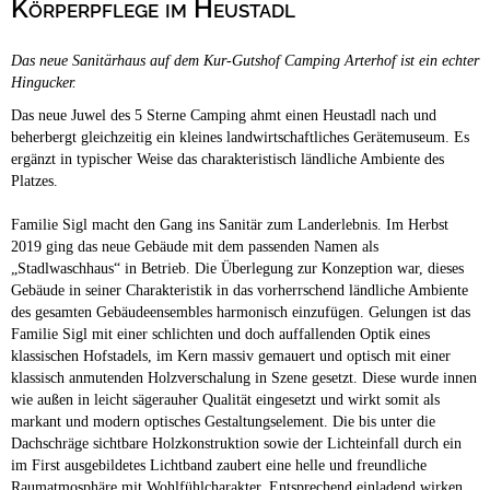
Körperpflege im Heustadl
Campingplätze
Hundefreundliche Campingplätze
Das neue Sanitärhaus auf dem Kur-Gutshof Camping Arterhof ist ein echter
Camping & Caravan
Hingucker.
Touristik
Das neue Juwel des 5 Sterne Camping ahmt einen Heustadl nach und
beherbergt gleichzeitig ein kleines landwirtschaftliches Gerätemuseum.
Es
ergänzt in typischer Weise das charakteristisch ländliche Ambiente des
Platzes.
Familie Sigl macht den Gang ins Sanitär zum Landerlebnis. Im Herbst
2019 ging das neue Gebäude mit dem passenden Namen als
„Stadlwaschhaus“ in Betrieb. Die Überlegung zur Konzeption war, dieses
Gebäude in seiner Charakteristik in das vorherrschend ländliche Ambiente
des gesamten Gebäudeensembles harmonisch einzufügen. Gelungen ist das
Familie Sigl mit einer schlichten und doch auffallenden Optik eines
klassischen Hofstadels, im Kern massiv gemauert und optisch mit einer
klassisch anmutenden Holzverschalung in Szene gesetzt. Diese wurde innen
wie außen in leicht sägerauher Qualität eingesetzt und wirkt somit als
markant und modern optisches Gestaltungselement. Die bis unter die
Dachschräge sichtbare Holzkonstruktion sowie der Lichteinfall durch ein
im First ausgebildetes Lichtband zaubert eine helle und freundliche
Raumatmosphäre mit Wohlfühlcharakter. Entsprechend einladend wirken