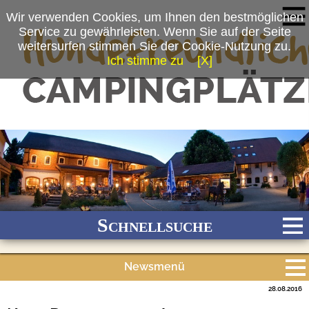
Wir verwenden Cookies, um Ihnen den bestmöglichen
Service zu gewährleisten. Wenn Sie auf der Seite
weitersurfen stimmen Sie der Cookie-Nutzung zu.
Ich stimme zu
[X]
Schnellsuche
Newsmenü
Bach
Fluss
Meer
Gebirge
See
Wald/Wiesen
28.08.2016
Alle Meldungen
Stadtnah
Ganzjährig geöffnet