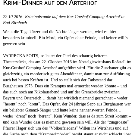
Krimi-Dinner auf dem Arterhof
Campingplätze
Hundefreundliche Campingplätze
22.10.2016: Kriminalstunde auf dem Kur-Gutshof Camping Arterhof in
Camping & Caravan
Bad Birnbach
Touristik
Wenn die Tage kürzer und die Nächte länger werden, wird es hier
besonders kriminell. Ein Mord, ein Opfer ohne Feinde, und keiner will´s
gewesen sein.
VARRECKA SOITS, so lautet der Titel des schaurig heiteren
Theaterstücks, das am 22. Oktober 2016 im Nostalgiewirtshaus Roßstall im
Kur-Gutshof Camping Arterhof aufgeführt wird. Für die Zuschauer gibt es
gleichzeitig ein mörderisch gutes Abenddinner, damit man zur Aufführung
auch bei besten Kräften ist. Und so stellt sich der Tatbestand dar:
Burghausen 1973. Dass ein Krampus mal ermordet werden könnte – und
das auch noch am Nikolausabend und auf der Grenzbrücke zwischen
Bayern und Österreich… damit hat wirklich niemand gerrechnet – weder
“herent” noch “drent”. Das Opfer, der 24 jährige Sepp aus Burghausen war
ein beliebter Gstanzl-Sänger und hatte keine nennenswerten Feinde…
weder “drent” noch “herent”. Kein Wunder, dass es da zum Streit kommt –
und kein Wunder dass es niemand gewesen sein will. Als der “zuagroaste”
Pfarrer Hager sich um des “Völkerfriedens” Willen ins Wirtshaus und auf
die Suche nach dem “Kramperlmörder” begibt staunt er nicht schlecht über