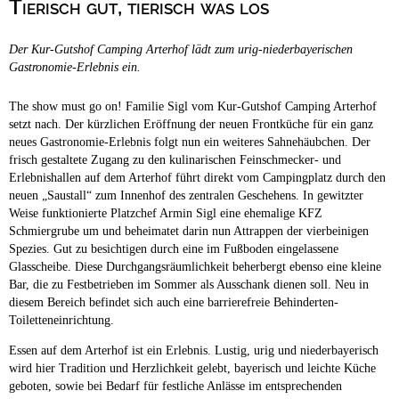
Tierisch gut, tierisch was los
Campingplätze
Hundefreundliche Campingplätze
Der Kur-Gutshof Camping Arterhof lädt zum urig-niederbayerischen
Camping & Caravan
Gastronomie-Erlebnis ein.
Touristik
The show must go on! Familie Sigl vom Kur-Gutshof Camping Arterhof
setzt nach. Der kürzlichen Eröffnung der neuen Frontküche für ein ganz
neues Gastronomie-Erlebnis folgt nun ein weiteres Sahnehäubchen. Der
frisch gestaltete Zugang zu den kulinarischen Feinschmecker- und
Erlebnishallen auf dem Arterhof führt direkt vom Campingplatz durch den
neuen „Saustall“ zum Innenhof des zentralen Geschehens. In gewitzter
Weise funktionierte Platzchef Armin Sigl eine ehemalige KFZ
Schmiergrube um und beheimatet darin nun Attrappen der vierbeinigen
Spezies. Gut zu besichtigen durch eine im Fußboden eingelassene
Glasscheibe. Diese Durchgangsräumlichkeit beherbergt ebenso eine kleine
Bar, die zu Festbetrieben im Sommer als Ausschank dienen soll. Neu in
diesem Bereich befindet sich auch eine barrierefreie Behinderten-
Toiletteneinrichtung.
Essen auf dem Arterhof ist ein Erlebnis. Lustig, urig und niederbayerisch
wird hier Tradition und Herzlichkeit gelebt, bayerisch und leichte Küche
geboten, sowie bei Bedarf für festliche Anlässe im entsprechenden