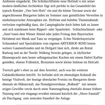
Ambiente eingedeckt. Die lichtdurchflutete neue Hofstub´n mit seiner
modern-ländlichen Architektur fügt sich perfekt in das Gesamtbild des
typisch Rottaler „Vier-Seit-Hofs“ ein und die kleine Terrasse sowie der
angeschlossene Biergarten laden im Sommer zum gemütlichen Verweilen in
niederbayerischer Atmosphäre ein. Hoffeste und beliebte Themenabende
verlocken regelmäßig dazu, die Campingküche doch lieber kalt zu lassen
und sich stattdessen beim Ripperl- oder Spanferkel-. Schlachtschüssel- oder
„Antn“essen dem Wiener Abend oder jeden Freitag dem Bayerischen
Hofabend mit Musik und Tanz zu vergnügen. Echte Niederbayerische
Schmankerl und Spezialitäten vom eigenen ARTERHOF-RIND bieten
weitere Gaumenfreuden und im Hofgartl lässt sich, direkt am Rottal
Radweg und an der Nordic Walking Strecke gelegen, in idyllischer
Blumenpracht stets bester selbstgemachter Kuchen mit einem Haferl Kaffee
genießen, ebenso Frühstück, Brotzeiten sowie kleine Imbisse im Hofcafé.
Tierisch geht´s eben zu auf dem Arterhof, auch was die weiteren
Gebäudlichkeiten betrifft. So befindet sich im ehemaligen Kuhstall die
heutige Vitalwelt, der heutige überdachte Freisitz im Biergarten diente
ehemals als Hühnerstall, das Nostalgiewirtshaus „Roßstall“ mit seinem
urigen Gewölbe verrät durch seine Namensgebung ebenfalls dessen frühere
Nutzung und wie eingangs erwähnt entstand kürzlich der „Show-Saustall“
als Durchgang zum zentralen Innenhof der Anlage.