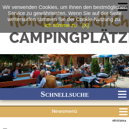
Wir verwenden Cookies, um Ihnen den bestmöglichen
Service zu gewährleisten. Wenn Sie auf der Seite
weitersurfen stimmen Sie der Cookie-Nutzung zu.
Ich stimme zu
[X]
(c) Kur-Gutshof Camping Arterhof
Schnellsuche
Newsmenü
Bach
Fluss
Meer
Gebirge
See
Wald/Wiesen
08.07.2014
Alle Meldungen
Stadtnah
Ganzjährig geöffnet