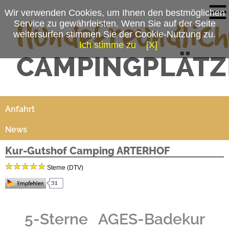
Wir verwenden Cookies, um Ihnen den bestmöglichen
Service zu gewährleisten. Wenn Sie auf der Seite
weitersurfen stimmen Sie der Cookie-Nutzung zu.
Ich stimme zu
[X]
Campingplatzmenü
Platzdaten
Anfahrt
News
Kur-Gutshof Camping ARTERHOF
Sterne (DTV)
Herzlich Willkommen auf dem Arterhof
5-Sterne
AGES-Badekur
Auf unserem familiengeführten Kur-Gutshof Camping Arterhof erleben Sie einmalige
Momente in angenehmer und zwangloser Atmosphäre, bei Camping-Wohnen, Kuren und