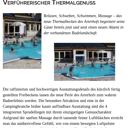
Verführerischer Thermalgenuss
Campingplätze
Hundefreundliche Campingplätze
Relaxen, Schweben, Schwimmen, Massage – das
Camping & Caravan
neue Thermalbecken des Arterhofs begeistert seine
Gäste bereits jetzt und setzt einen neuen Akzent in
Touristik
der vorhandenen Badelandschaft.
Die raffinierten und hochwertigen Ausstattungsdetails des kürzlich fertig
gestellten Freibeckens lassen die neue Perle des Arterhofs zum wahren
Badeerlebnis werden. Die besondere Attraktion und eine in der
Campingbranche bisher kaum auffindbare Ausstattung sind die 4
integrierten Sprudelliegen mit ihrem einzigartigen Genusscharakter.
Aufgrund der sanften Massage durch tausende feiner Luftbläschen erreicht
man das unübertroffene Gefühl, wie von einem bewegten Luftpolster