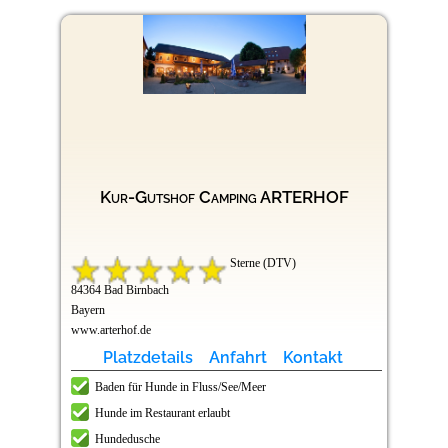
Kur-Gutshof Camping ARTERHOF
Sterne (DTV)
84364 Bad Birnbach
Bayern
www.arterhof.de
Platzdetails
Anfahrt
Kontakt
Baden für Hunde in Fluss/See/Meer
Hunde im Restaurant erlaubt
Hundedusche