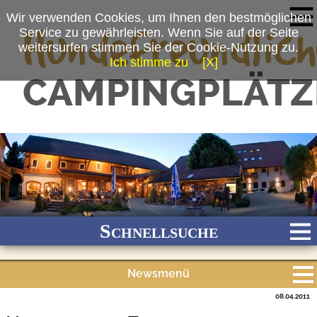
Wir verwenden Cookies, um Ihnen den bestmöglichen
Service zu gewährleisten. Wenn Sie auf der Seite
weitersurfen stimmen Sie der Cookie-Nutzung zu.
Ich stimme zu
[X]
Schnellsuche
Newsmenü
Bach
Fluss
Meer
Gebirge
See
Wald/Wiesen
08.04.2011
Alle Meldungen
Stadtnah
Ganzjährig geöffnet