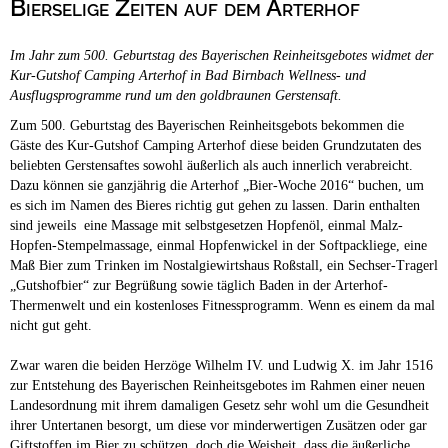
Bierselige Zeiten auf dem Arterhof
Campingplätze
Hundefreundliche Campingplätze
Im Jahr zum 500. Geburtstag des Bayerischen Reinheitsgebotes widmet der
Camping & Caravan
Kur-Gutshof Camping Arterhof in Bad Birnbach Wellness- und
Ausflugsprogramme rund um den goldbraunen Gerstensaft.
Touristik
Zum 500. Geburtstag des Bayerischen Reinheitsgebots bekommen die
Gäste des Kur-Gutshof Camping Arterhof diese beiden Grundzutaten des
beliebten Gerstensaftes sowohl äußerlich als auch innerlich verabreicht.
Dazu können sie ganzjährig die Arterhof „Bier-Woche 2016“ buchen, um
es sich im Namen des Bieres richtig gut gehen zu lassen. Darin enthalten
sind jeweils eine Massage mit selbstgesetzen Hopfenöl, einmal Malz-
Hopfen-Stempelmassage, einmal Hopfenwickel in der Softpackliege, eine
Maß Bier zum Trinken im Nostalgiewirtshaus Roßstall, ein Sechser-Tragerl
„Gutshofbier“ zur Begrüßung sowie täglich Baden in der Arterhof-
Thermenwelt und ein kostenloses Fitnessprogramm. Wenn es einem da mal
nicht gut geht.
Zwar waren die beiden Herzöge Wilhelm IV. und Ludwig X. im Jahr 1516
zur Entstehung des Bayerischen Reinheitsgebotes im Rahmen einer neuen
Landesordnung mit ihrem damaligen Gesetz sehr wohl um die Gesundheit
ihrer Untertanen besorgt, um diese vor minderwertigen Zusätzen oder gar
Giftstoffen im Bier zu schützen, doch die Weisheit, dass die äußerliche