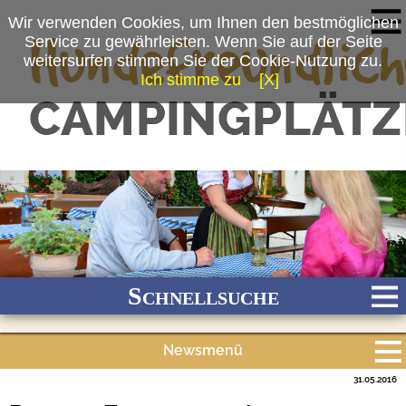
Wir verwenden Cookies, um Ihnen den bestmöglichen
Service zu gewährleisten. Wenn Sie auf der Seite
weitersurfen stimmen Sie der Cookie-Nutzung zu.
Ich stimme zu
[X]
(c) Kur-Gutshof Camping Arterhof
Schnellsuche
Newsmenü
Bach
Fluss
Meer
Gebirge
See
Wald/Wiesen
31.05.2016
Alle Meldungen
Stadtnah
Ganzjährig geöffnet