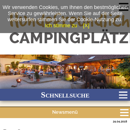
Wir verwenden Cookies, um Ihnen den bestmöglichen
Service zu gewährleisten. Wenn Sie auf der Seite
weitersurfen stimmen Sie der Cookie-Nutzung zu.
Ich stimme zu
[X]
(c) Kur-Gutshof Camping Arterhof
Schnellsuche
Newsmenü
Bach
Fluss
Meer
Gebirge
See
Wald/Wiesen
24.04.2018
Alle Meldungen
Stadtnah
Ganzjährig geöffnet