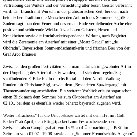
Vertreibung des Winters und der Vernichtung aller bösen Geister verbrannt
wird. Ein Brauch mit Wurzeln in der prähistorischen Zeit, bei dem nach
heidnischer Tradition die Menschen den Anbruch des Sommers begrüßten.
Zudem sagt man dem Feuer und dessen am Ende verbleibender Asche eine
positive und schützende Wirkkraft vor bösen Geistern, Hexen und
Krankheiten sowie die fruchtbarkeitsspendende Wirkung nach.Begleitet
wird die Zeremonie am Arterhof mit einer „Moatz Gaudi“ mit „de
Ohdradn“, Bayerischen Sonnwendschmankerln und frischen Bier von der
Graf Arco Brauerei.
Zwischen den großen Festivitäten kann man natürlich in gewohnter Art in
der Umgebung des Arterhof aktiv werden, und sich dem regelmäßig
stattfindenden E-Bike Radln durchs Rottal und den Nordic Walking
Runden mit Christiane Sigl, sowie dem „Besonderen Spaziergang“ mit
Themenwanderung anschließen. Ein weiterer Vorblick erlaubt sogar schon
einen Blick nach dem Sommer bis zum Oktoberfest am Arterhof am
02.10., bei dem es ebenfalls wieder beherzt bayerisch zugehen wird.
Weiter „Kracherds“ für die Urlaubskasse wartet mit dem „Fit mit Golf
Packerl“ ab April, dem Pfingstpackerl zum Festwochenende, dem
Zwischensaison Campingrabatt von 15 % ab 4 Übernachtungen P/St. im
Zeitraum vom 01.07.–19.08. sowie dem „Sommer-Freundschafts-Angebot“