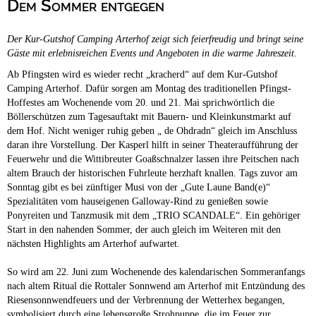
Dem Sommer entgegen
Campingplätze
Hundefreundliche Campingplätze
Der Kur-Gutshof Camping Arterhof zeigt sich feierfreudig und bringt seine
Camping & Caravan
Gäste mit erlebnisreichen Events und Angeboten in die warme Jahreszeit.
Touristik
Ab Pfingsten wird es wieder recht „kracherd“ auf dem Kur-Gutshof
Camping Arterhof. Dafür sorgen am Montag des traditionellen Pfingst-
Hoffestes am Wochenende vom 20. und 21. Mai sprichwörtlich die
Böllerschützen zum Tagesauftakt mit Bauern- und Kleinkunstmarkt auf
dem Hof. Nicht weniger ruhig geben „ de Ohdradn“ gleich im Anschluss
daran ihre Vorstellung. Der Kasperl hilft in seiner Theateraufführung der
Feuerwehr und die Wittibreuter Goaßschnalzer lassen ihre Peitschen nach
altem Brauch der historischen Fuhrleute herzhaft knallen. Tags zuvor am
Sonntag gibt es bei zünftiger Musi von der „Gute Laune Band(e)“
Spezialitäten vom hauseigenen Galloway-Rind zu genießen sowie
Ponyreiten und Tanzmusik mit dem „TRIO SCANDALE“. Ein gehöriger
Start in den nahenden Sommer, der auch gleich im Weiteren mit den
nächsten Highlights am Arterhof aufwartet.
So wird am 22. Juni zum Wochenende des kalendarischen Sommeranfangs
nach altem Ritual die Rottaler Sonnwend am Arterhof mit Entzündung des
Riesensonnwendfeuers und der Verbrennung der Wetterhex begangen,
symbolisiert durch eine lebensgroße Strohpuppe, die im Feuer zur