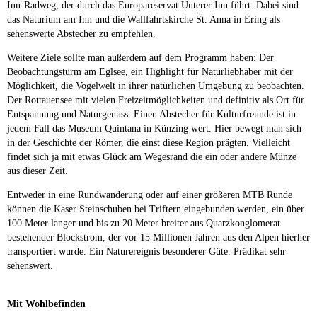
Inn-Radweg, der durch das Europareservat Unterer Inn führt. Dabei sind
das Naturium am Inn und die Wallfahrtskirche St. Anna in Ering als
sehenswerte Abstecher zu empfehlen.
Weitere Ziele sollte man außerdem auf dem Programm haben: Der
Beobachtungsturm am Eglsee, ein Highlight für Naturliebhaber mit der
Möglichkeit, die Vogelwelt in ihrer natürlichen Umgebung zu beobachten.
Der Rottauensee mit vielen Freizeitmöglichkeiten und definitiv als Ort für
Entspannung und Naturgenuss. Einen Abstecher für Kulturfreunde ist in
jedem Fall das Museum Quintana in Künzing wert. Hier bewegt man sich
in der Geschichte der Römer, die einst diese Region prägten. Vielleicht
findet sich ja mit etwas Glück am Wegesrand die ein oder andere Münze
aus dieser Zeit.
Entweder in eine Rundwanderung oder auf einer größeren MTB Runde
können die Kaser Steinschuben bei Triftern eingebunden werden, ein über
100 Meter langer und bis zu 20 Meter breiter aus Quarzkonglomerat
bestehender Blockstrom, der vor 15 Millionen Jahren aus den Alpen hierher
transportiert wurde. Ein Naturereignis besonderer Güte. Prädikat sehr
sehenswert.
Mit Wohlbefinden