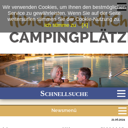
Wir verwenden Cookies, um Ihnen den bestmöglichen
Service zu gewährleisten. Wenn Sie auf der Seite
weitersurfen stimmen Sie der Cookie-Nutzung zu.
Ich stimme zu
[X]
(c) Kur-Gutshof Camping Arterhof
Schnellsuche
Newsmenü
Bach
Fluss
Meer
Gebirge
See
Wald/Wiesen
21.06.2024
Alle Meldungen
Stadtnah
Ganzjährig geöffnet