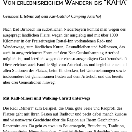
Von erlebnisreichem Wandern bis "KAHA"
Campingplätze
Hundefreundliche Campingplätze
Gesundes Erlebnis auf dem Kur-Gutshof Camping Arterhof
Camping & Caravan
Touristik
Nach Bad Birnbach im südöstlichen Niederbayern kommt man wegen des
ausgeprägt ländlichen Flairs, wegen der ausgiebig und mit über 1000
Kilometer in der Freizeitregion Rottal-Inn vorhandenen Rad- und
Wanderwege, zum ländlichen Kuren, Gesundbleiben und Wellnessen, das
auch in ausgezeichneter Form auf dem Kur-Gutshofcamping Arterhof
möglich ist, und letztlich wegen der ebenso ausgeprägten Gastfreundschaft.
Diese zeichnet auch Familie Sigl vom Arterhof aus und begleitet einen auf
allen Stationen des Platzes, beim Einchecken, bei Unternehmungen sowie
insbesondere bei gemeinsamen Festen auf dem Arterhof, und das bereits
über drei Generationen hinweg.
Mit Radl-Minerl und Walking-Christl unterwegs
Die Radl „Minerl“ zum Beispiel, die Oma, gute Seele und Radprofi des
Platzes geht mit Ihren Gästen auf Radltour und packt dabei manch kuriose
und wissenswerte Geschichte über die Region aus Ihrem Geschichten-
Repertoire aus. Da geht es etwa um Bauernregeln, Brauchtum, Tradition,
Wettersprüche, Himmelszeichen, Geschichtliches usw. Fahrräder kann man