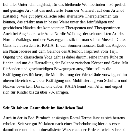
Bei aller Unternehmungslust, für das bleibende Wohlbefinden – körperlich
und geistiger Art - ist das motivierte Team der Vitalwelt auf dem Artehof
zuständig. Wie gut physikalische oder alternative Therapieformen tun
können, das erfährt man in bester Weise unter den feinfühligen und
geschickten Händen der kompetenten Therapeuten und Therapeutinnen.
Auch bei Angeboten wie Aqua Nordic Walking, der schonendsten Art des
Nordic Walkings, und der Wassergymnastik tut man seinen Muskeln Gutes.
Ganz neu außerdem ist KAHA. In den Sommermonaten läuft das Angebot
am Naturbadesee auf dem Gelände des Arterhof. Inspiriert vom Taiji,
Qigong und klassischem Yoga geht es dabei darum, seine innere Ruhe zu
finden und um die Herstellung der Balance zwischen Körper und Geist. Mit
fließenden und geschmeidigen Bewegungen ausgeführt soll es die
Kräftigung des Rückens, die Mobilisierung der Wirbelsäule vorwiegend im
oberen Bereich sowie der Kräftigung und Mobilisierung von Schultern und
Nacken bewirken. Das schöne dabei: KAHA kennt kein Alter und eignet
sich für Kinder bis zu über 70-Jährigen.
Seit 50 Jahren Gesundheit im ländlichen Bad
Auch in der in Bad Birnbach ansässigen Rottal Terme lässt es sich bestens
erholen. Seit vor gut 50 Jahren nach einer Probebohrung hier das erste
dampfende und hoch mineralisierte Wasser aus der Erde entwich, schreibt