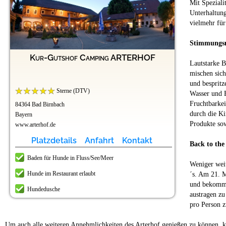
Mit Speziali
Unterhaltun
vielmehr für
Stimmungs
Kur-Gutshof Camping ARTERHOF
Lautstarke 
mischen sich
und bespritz
Sterne (DTV)
Wasser und E
Fruchtbarkei
84364 Bad Birnbach
durch die Ki
Bayern
Produkte so
www.arterhof.de
Platzdetails
Anfahrt
Kontakt
Back to the 
Baden für Hunde in Fluss/See/Meer
Weniger weit
Hunde im Restaurant erlaubt
´s. Am 21. M
und bekommt 
Hundedusche
austragen zu
pro Person z
Um auch alle weiteren Annehmlichkeiten des Arterhof genießen zu können, ka