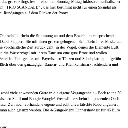
et das große Pfingstfest-Treiben am Sonntag-Mittag inklusive musikalischer
dem "TRIO SCANDALE" , das hier bestimmt nicht für einen Skandal als
 bei Rundgängen auf dem Rücken der Ponys.
ie Ohdradn“ kurbeln die Stimmung an und dem Brauchtum entsprechend
e. Dabei klappern Sie mit ihren großen gebogenen Schnäbeln ihrer Maskerade
 vorchristliche Zeit zurück geht, in der Vögel, denen die Elemente Luft,
ten die Wasservögel mit ihrem Tanz um eine gute Ernte und wollen
eiter im Takt geht es mit Bayerischen Tänzen und Schuhplattler, aufgeführt
eßlich über den ganztägigen Bauern- und Kleinkunstmarkt schlendern und
wohl viele anwesenden Gäste in die eigene Vergangenheit – Back to the 50
wischen Sunil und Boogie Woogie! Wer will, erscheint im passenden Outfit
ieser Zeit noch vorhandene eigene und echt unverfälschte Robe ungeniert
w kann auch getanzt werden. Die 4-Gänge-Menü Dinnershow ist für 45 Euro
rden: