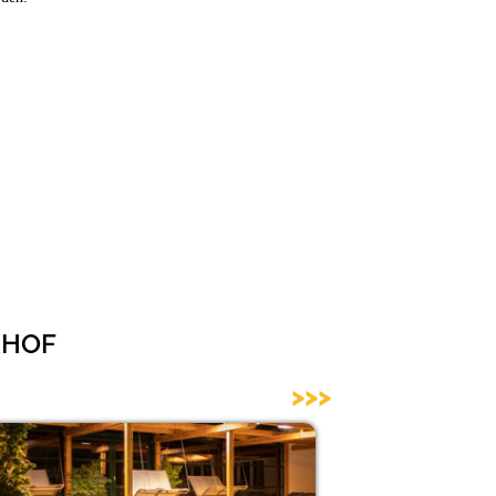
ERHOF
>>>