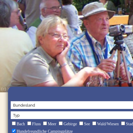
(c) Kur-Gutshof Camping Arterhof
Bach
Fluss
Meer
Gebirge
See
Wald/Wiesen
Sta
Hundefreundliche Campingplätze