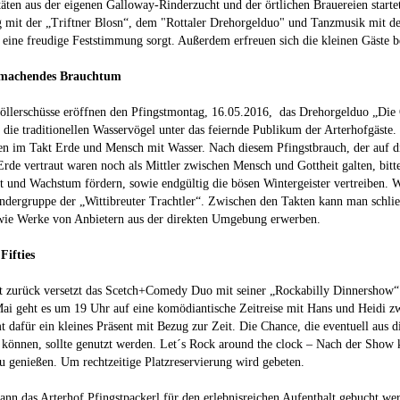
täten aus der eigenen Galloway-Rinderzucht und der örtlichen Brauereien start
g mit der „Triftner Blosn“, dem "Rottaler Drehorgelduo" und Tanzmusik mit 
 eine freudige Feststimmung sorgt. Außerdem erfreuen sich die kleinen Gäste
machendes Brauchtum
Böllerschüsse eröffnen den Pfingstmontag, 16.05.2016, das Drehorgelduo „D
 die traditionellen Wasservögel unter das feiernde Publikum der Arterhofgäst
en im Takt Erde und Mensch mit Wasser. Nach diesem Pfingstbrauch, der auf die
rde vertraut waren noch als Mittler zwischen Mensch und Gottheit galten, bit
t und Wachstum fördern, sowie endgültig die bösen Wintergeister vertreiben. W
ndergruppe der „Wittibreuter Trachtler“. Zwischen den Takten kann man schli
wie Werke von Anbietern aus der direkten Umgebung erwerben.
Fifties
 zurück versetzt das Scetch+Comedy Duo mit seiner „Rockabilly Dinnershow“ 
ai geht es um 19 Uhr auf eine komödiantische Zeitreise mit Hans und Heidi z
dafür ein kleines Präsent mit Bezug zur Zeit. Die Chance, die eventuell aus d
 können, sollte genutzt werden. Let´s Rock around the clock – Nach der Sho
u genießen. Um rechtzeitige Platzreservierung wird gebeten.
nn das Arterhof Pfingstpackerl für den erlebnisreichen Aufenthalt gebucht we