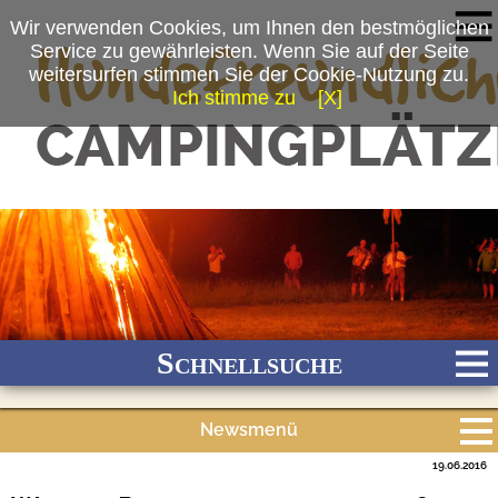
Wir verwenden Cookies, um Ihnen den bestmöglichen
Service zu gewährleisten. Wenn Sie auf der Seite
weitersurfen stimmen Sie der Cookie-Nutzung zu.
Ich stimme zu
[X]
(c) Kur-Gutshof Camping Arterhof
Schnellsuche
Newsmenü
Bach
Fluss
Meer
Gebirge
See
Wald/Wiesen
19.06.2016
Alle Meldungen
Stadtnah
Ganzjährig geöffnet