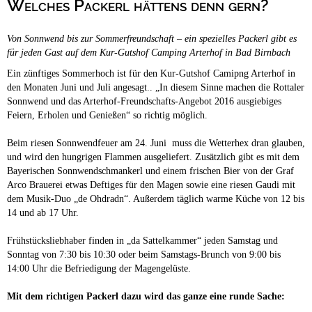
Welches Packerl hättens denn gern?
Campingplätze
Hundefreundliche Campingplätze
Von Sonnwend bis zur Sommerfreundschaft – ein spezielles Packerl gibt es
Camping & Caravan
für jeden Gast auf dem Kur-Gutshof Camping Arterhof in Bad Birnbach
Touristik
Ein zünftiges Sommerhoch ist für den Kur-Gutshof Camipng Arterhof in
den Monaten Juni und Juli angesagt.. „In diesem Sinne machen die Rottaler
Sonnwend und das Arterhof-Freundschafts-Angebot 2016 ausgiebiges
Feiern, Erholen und Genießen“ so richtig möglich.
Beim riesen Sonnwendfeuer am 24. Juni muss die Wetterhex dran glauben,
und wird den hungrigen Flammen ausgeliefert. Zusätzlich gibt es mit dem
Bayerischen Sonnwendschmankerl und einem frischen Bier von der Graf
Arco Brauerei etwas Deftiges für den Magen sowie eine riesen Gaudi mit
dem Musik-Duo „de Ohdradn“. Außerdem täglich warme Küche von 12 bis
14 und ab 17 Uhr.
Frühstücksliebhaber finden in „da Sattelkammer“ jeden Samstag und
Sonntag von 7:30 bis 10:30 oder beim Samstags-Brunch von 9:00 bis
14:00 Uhr die Befriedigung der Magengelüste.
Mit dem richtigen Packerl dazu wird das ganze eine runde Sache: