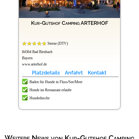
Kur-Gutshof Camping ARTERHOF
Sterne (DTV)
84364 Bad Birnbach
Bayern
www.arterhof.de
Platzdetails
Anfahrt
Kontakt
Baden für Hunde in Fluss/See/Meer
Hunde im Restaurant erlaubt
Hundedusche
Weitere News von Kur-Gutshof Camping