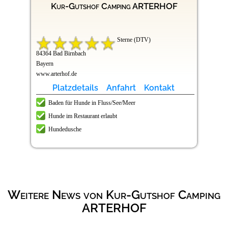
Kur-Gutshof Camping ARTERHOF
Sterne (DTV)
84364 Bad Birnbach
Bayern
www.arterhof.de
Platzdetails
Anfahrt
Kontakt
Baden für Hunde in Fluss/See/Meer
Hunde im Restaurant erlaubt
Hundedusche
Weitere News von Kur-Gutshof Camping
ARTERHOF