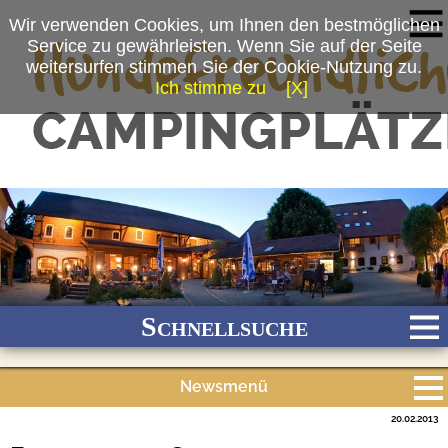
Wir verwenden Cookies, um Ihnen den bestmöglichen
Service zu gewährleisten. Wenn Sie auf der Seite
weitersurfen stimmen Sie der Cookie-Nutzung zu.
Ich stimme zu
[X]
Schnellsuche
Newsmenü
Bach
Fluss
Meer
Gebirge
See
Wald/Wiesen
20.02.2013
Alle Meldungen
Stadtnah
Ganzjährig geöffnet