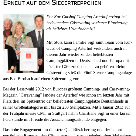
Erneut auf dem Siegertreppchen
Campingplätze
Hundefreundliche Campingplätze
Der Kur-Gutshof Camping Arterhof erringt bei
Camping & Caravan
bedeutendem Gästevoting vorderste Platzierung
als beliebtes Urlaubsdomizil.
Touristik
Mit Stolz kann Familie Sigl samt Team vom Kur-
Gutshof Camping Arterhof verkünden, auch in
diesem Jahr wieder zu den beliebtesten
Campingplätzen in Deutschland und Europa mit
höchster Gästezufriedenheit zu gehören. Beim
Gästevoting stieß die Fünf-Sterne Campinganlage
aus Bad Birnbach auf einen Spitzenrang vor.
Bei der Leserwahl 2012 von Europas größtem Camping- und Caravaning-
Magazin "Caravaning" landete der Arterhof wie schon im letzten Jahr mit
Platz drei im Spitzentrio der beliebtesten Campingplätze Deutschlands in
seiner Größenkategorie mit bis zu 250 Stellplätzen. Mitte Januar 2013 auf
der Frühjahrsmesse CMT in Stuttgart nahm Christiane Sigl in einer kurzen
Feierstunde mit Freude die Auszeichnungsurkunde entgegen.
Das hohe Engagement um die stete Qualitätssicherung und der betont
persönliche Bezug zu den Gästen wurde also zum wiederholten Mal seitens