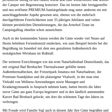
der Camper mit Begeisterung honoriert. Das im letzten Jahr fertiggestellte
und neu eröffnete PREMIUM-Sanitärgebäude mag unter anderem ein mit
ausschlaggebender Aspekt gewesen sein, ebenso wie die mehrfach
durchgeführten Feierlichkeiten zum 35-jährigen Jubiläum und vielen
kleinen persönlichen Dienstleistungen, die das Arterhof-Team im
Campingalltag ohnehin schon auszeichnen.
Auch in der kommenden Saison werden die Gäste wieder viel Neues auf
Ihrem beliebten Feriendomizil entdecken, wie zum Beispiel bereits bei der
Begrüßung im Innenhof mit dem neu gestalteten Außenbereich des
nostalgischen Wirtshaus im Roßstall.
Die weiteren Einrichtungen wie das erste Naturhallenbad Deutschlands, das
mit original Bad Birnbacher Thermalwasser gefüllte neuen
Außenthermalbecken, der Freizeitpark Innatura mit Naturbadesee, die
Premium-Standplätze und die platzeigene Vitalwelt, in der man eine
Vielzahl von Wellness-Anwendungen sowie Massagen und
Krankengymnastik in Anspruch nehmen kann, hatten bereits die Jahre
zuvor Gäste aus ganz Europa begeistert und in den ländlich anmutenden
Kurort Bad Birnbach gelockt, um dort die schönsten Tage des Jahres zu
verbringen.
Mit Freude wird Familie Sigl auch in diesem Jahr ihre Gäste begrüßen und