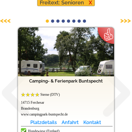
Freitext: Senioren
X
Hundefreundliche Campingplätze
<<<
>>>
Camping- & Ferienpark Buntspecht
Sterne (DTV)
14715 Ferchesar
Brandenburg
www.campingpark-buntspecht.de
Platzdetails
Anfahrt
Kontakt
Hundewiese (Freilauf)