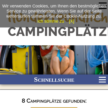
Wir verwenden Cookies, um Ihnen den bestmöglichen
Service zu gewährleisten. Wenn Sie auf der Seite
weitersurfen stimmen Sie der Cookie-Nutzung zu.
Ich stimme zu
[X]
Schnellsuche
8 Campingplätze gefunden:
Bach
Fluss
Meer
Gebirge
See
Wald/Wiesen
Stadtnah
Ganzjährig geöffnet