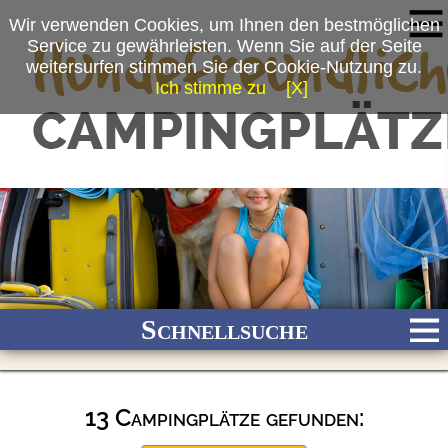
Wir verwenden Cookies, um Ihnen den bestmöglichen
Service zu gewährleisten. Wenn Sie auf der Seite
weitersurfen stimmen Sie der Cookie-Nutzung zu.
Ich stimme zu
[X]
Schnellsuche
13 Campingplätze gefunden:
Bach
Fluss
Meer
Gebirge
See
Wald/Wiesen
Stadtnah
Ganzjährig geöffnet