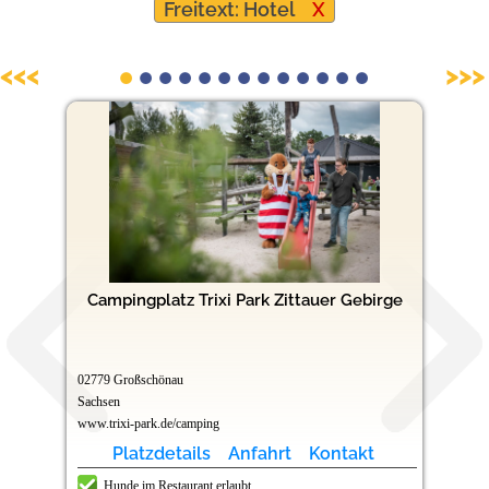
Freitext: Hotel
X
Hundefreundliche Campingplätze
<<<
>>>
Campingplatz Trixi Park Zittauer Gebirge
02779 Großschönau
Sachsen
www.trixi-park.de/camping
Platzdetails
Anfahrt
Kontakt
Hunde im Restaurant erlaubt