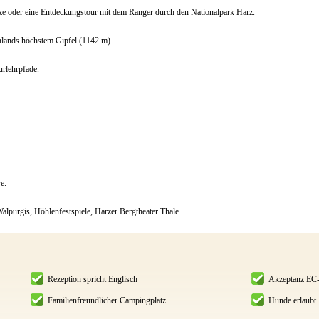
tze oder eine Entdeckungstour mit dem Ranger durch den Nationalpark Harz.
lands höchstem Gipfel (1142 m).
rlehrpfade.
e.
Walpurgis, Höhlenfestspiele, Harzer Bergtheater Thale.
Rezeption spricht Englisch
Akzeptanz EC-
Familienfreundlicher Campingplatz
Hunde erlaubt