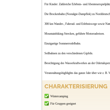
Für Kinder: Zahlreiche Erlebnis- und Abenteuerspielplä
Die Brockenbahn (Nostalgie-Dampflok) zu Norddeutsch
300 km Wander-, Fahrrad- und Erlebniswege sowie Natu
Mountainbiking-Strecken, geführte Motorradreisen.
Einzigartige Sommerrodelbahn.
Seilbahnen zu den verschiedenen Gipfeln.
Besichtigung des Wasserkraftwerkes an der Odertalsperr
Veranstaltungshighlights das ganze Jahr über wie z. B. 
CHARAKTERISIERUNG
Wintercamping
Für Gruppen geeignet