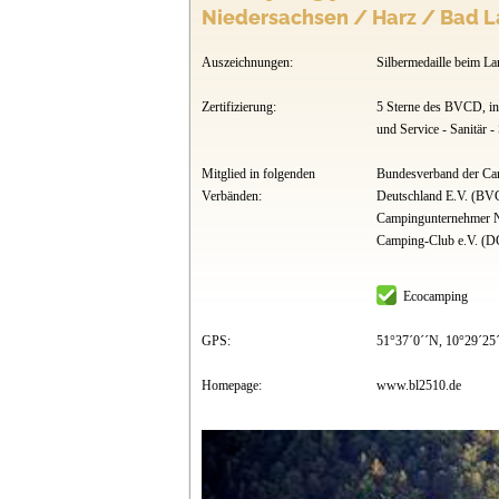
Niedersachsen / Harz / Bad L
Auszeichnungen:
Silbermedaille beim L
Zertifizierung:
5 Sterne des BVCD, in
und Service - Sanitär -
Mitglied in folgenden
Bundesverband der Cam
Verbänden:
Deutschland E.V. (BV
Campingunternehmer N
Camping-Club e.V. (
Ecocamping
GPS:
51°37´0´´N, 10°29´25
Homepage:
www.bl2510.de