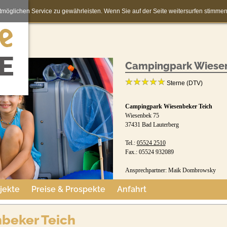
möglichen Service zu gewährleisten. Wenn Sie auf der Seite weitersurfen stimm
Campingpark Wiesen
Sterne (DTV)
Campingpark Wiesenbeker Teich
Wiesenbek 75
37431 Bad Lauterberg
Tel.:
05524 2510
Fax.: 05524 932089
Ansprechpartner: Maik Dombrowsky
jekte
Preise & Prospekte
Anfahrt
Buchungsformular:
www.campingwiesenbek.de/anfra
beker Teich
Jetzt buchen