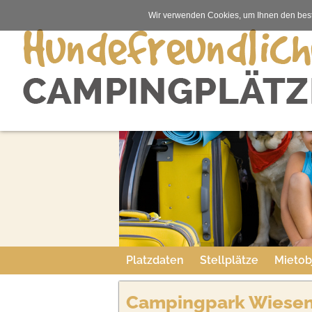
Wir verwenden Cookies, um Ihnen den best
Platzdaten
Stellplätze
Mietob
Campingpark Wiesen