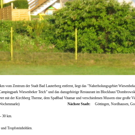
km vom Zentrum der Stadt Bad Lauterberg entfernt, liegt das "Naherholungsgebiet Wiesenbeke
r “Campingpark Wiesenbeker Teich” und das dazugehörige Restaurant im Blockhaus“Dombrowsk
etet mit der Kirchberg Therme, dem Spaßbad Vitamar und verschiedenen Museen eine große Vielf
 Wochenmarkt)
Nächste Stadt:
Göttingen, Nordhausen, Go
- 30 km.
 und Tropfsteinhöhlen.