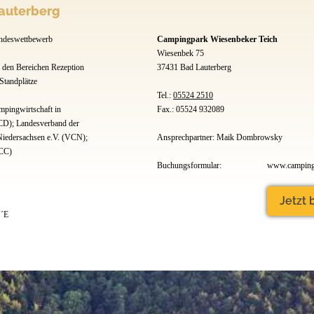
auterberg
andeswettbewerb
Campingpark Wiesenbeker Teich
Wiesenbek 75
 den Bereichen Rezeption
37431 Bad Lauterberg
 Standplätze
Tel.:
05524 2510
pingwirtschaft in
Fax.: 05524 932089
CD); Landesverband der
iedersachsen e.V. (VCN);
Ansprechpartner: Maik Dombrowsky
DCC)
Buchungsformular:
www.campingw
Jetzt
´´E