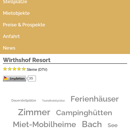
Stellplätze
Mietobjekte
Preise & Prospekte
Anfahrt
News
Wirthshof Resort
Sterne (DTV)
In unserem 4-Sterne-Hotel und 5-Sterne-Campingplatz bietet der Wirthshof alles, was das
Herz begehrt. Ob für einen Urlaub zu Zweit oder für die ganze Familie bietet der
Ferienhäuser
Wirthshof für Jedermann viel Abwechslung und tolle Freizeitmöglichkeiten.
Dauerstellplätze
Touristikstellplätze
Unsere Saunalandschaft und der Massagebereich laden zum Entspannen und Relaxen ein.
Das individuelle und abwechslungsreiche Bewegungsangebot unter professioneller
Zimmer
Campinghütten
Anleitung wie z.B: QiGong, Wohlfühlgymnastik oder Yoga findet täglich statt. Für die
kleinen Gäste hält der Wirthshof ein spannendes und spaßiges Programm bereit. Für
Bach
Miet-Mobilheime
schlechtes Wetter steht unseren kleinen Gästen eine Indoor-Spielscheune zur Verfügung.
See
Durch die zentrale Lage in der Bodenseeregion ist der Wirthshof der ideale