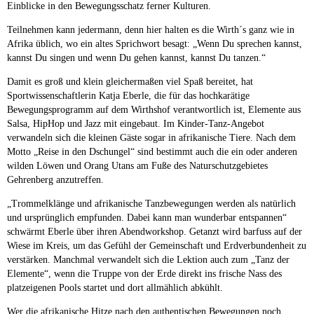
Einblicke in den Bewegungsschatz ferner Kulturen.
Teilnehmen kann jedermann, denn hier halten es die Wirth´s ganz wie in
Afrika üblich, wo ein altes Sprichwort besagt: „Wenn Du sprechen kannst,
kannst Du singen und wenn Du gehen kannst, kannst Du tanzen.“
Damit es groß und klein gleichermaßen viel Spaß bereitet, hat
Sportwissenschaftlerin Katja Eberle, die für das hochkarätige
Bewegungsprogramm auf dem Wirthshof verantwortlich ist, Elemente aus
Salsa, HipHop und Jazz mit eingebaut. Im Kinder-Tanz-Angebot
verwandeln sich die kleinen Gäste sogar in afrikanische Tiere. Nach dem
Motto „Reise in den Dschungel“ sind bestimmt auch die ein oder anderen
wilden Löwen und Orang Utans am Fuße des Naturschutzgebietes
Gehrenberg anzutreffen.
„Trommelklänge und afrikanische Tanzbewegungen werden als natürlich
und ursprünglich empfunden. Dabei kann man wunderbar entspannen“
schwärmt Eberle über ihren Abendworkshop. Getanzt wird barfuss auf der
Wiese im Kreis, um das Gefühl der Gemeinschaft und Erdverbundenheit zu
verstärken. Manchmal verwandelt sich die Lektion auch zum „Tanz der
Elemente“, wenn die Truppe von der Erde direkt ins frische Nass des
platzeigenen Pools startet und dort allmählich abkühlt.
Wer die afrikanische Hitze nach den authentischen Bewegungen noch