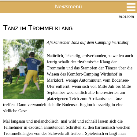
Newsmenü
Bach
Fluss
Meer
Gebirge
See
Wald/Wiesen
29.05.2009
Alle Meldungen
Stadtnah
Ganzjährig geöffnet
Tanz im Trommelklang
Campingplätze
Hundefreundliche Campingplätze
Afrikanischer Tanz auf dem Camping Wirthshof
Camping & Caravan
Touristik
Natürlich, lebendig, erdverbunden, zuweilen auch
feurig schallt der rhythmische Klang der
Trommeln und das Stampfen der Tänzer über die
Wiesen des Komfort-Camping Wirthshof in
Markdorf, wenige Autominuten vom Bodensee-
Ufer entfernt, wenn sich von Mitte Juli bis Mitte
September wöchentlich alle Interessierten am
platzeigenen Teich zum Afrikanischen Tanz
treffen. Dann verwandelt sich die Bodensee-Region kurzzeitig in eine
südliche Oase.
Mal langsam und melancholisch, mal wild und schnell lassen sich die
Teilnehmer in exotisch anmutenden Schritten zu den harmonisch weichen
Trommelklängen von der Schwerkraft treiben. Spielerisch erlangt man