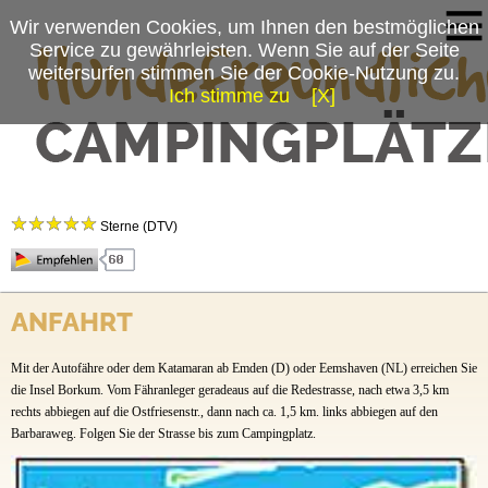
Wir verwenden Cookies, um Ihnen den bestmöglichen
Service zu gewährleisten. Wenn Sie auf der Seite
weitersurfen stimmen Sie der Cookie-Nutzung zu.
Ich stimme zu
[X]
Campingplatzmenü
Insel-Camping-Borkum
Platzdaten
Sterne (DTV)
Anfahrt
Insel-Camping-Borkum
ANFAHRT
Hindenburgstr. 114
26757 Borkum
Mit der Autofähre oder dem Katamaran ab Emden (D) oder Eemshaven (NL) erreichen Sie
Tel.:
die Insel Borkum. Vom Fähranleger geradeaus auf die Redestrasse, nach etwa 3,5 km
04922-1088
Fax.: 04922-4234
rechts abbiegen auf die Ostfriesenstr., dann nach ca. 1,5 km. links abbiegen auf den
Barbaraweg. Folgen Sie der Strasse bis zum Campingplatz.
Ansprechpartner: Rolf Fischer/Frau Mundt