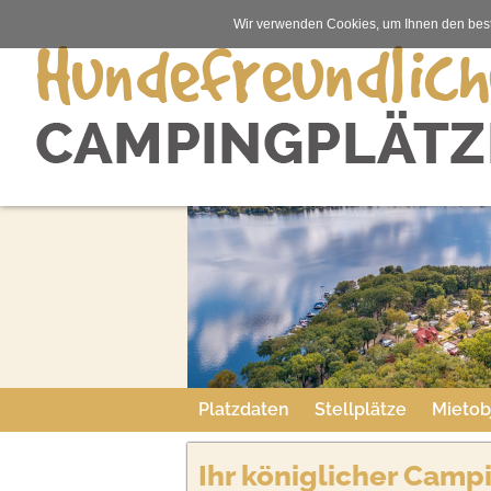
Wir verwenden Cookies, um Ihnen den best
Platzdaten
Stellplätze
Mietob
Ihr königlicher Camp