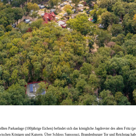
llten Parkanlage (100jährige Eichen) befindet sich das königliche Jagdrevier des alten Fritz (
wischen Königen und Kaisern. Über Schloss Sanssouci, Brandenburger Tor und Reichstag haben