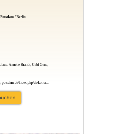
hp/de/kontakt-anfahrt
Potsdam / Berlin
d aus: Annelie Brandt, Gabi Geue,
www.camping-potsdam.de/index.php/de/kontakt-anfahrt
 buchen