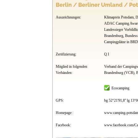
Berlin / Berliner Umland / Po
Auszeichnungen:
Klimapreis Potsdam, D
ADAC Camping Award
Landessieger Vorbildli
Brandenburg, Bundessi
Campingplätze in BRD
Zertifizierung:
Q I
Mitglied in folgenden
Verband der Campingwi
Verbänden:
Brandenburg (VCB),
Ecocamping
GPS:
bg 52°21'91,8'' lg 13°00
Homepage:
www.camping-potsdam
Facebook:
www.facebook.com/Ca