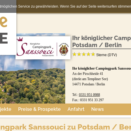
möglichen Service zu gewährleisten. Wenn Sie auf der Seite weitersurfen stimm
Ihr königlicher Cam
Potsdam / Berlin
Sterne (DTV)
Ihr königlicher Campingpark Sanssouci
An der Pirschheide 41
(direkt am Templiner See)
14471 Potsdam / Berlin
Tel.:
0331 951 0988
Fax.: 0331 951 33 297
jekte
Preise & Prospekte
Anfahrt
News
Ansprechpartner: Ihr Rezeptionsteam, best
und Dominka Febriana
ingpark Sanssouci zu Potsdam / Ber
Buchungsformular: