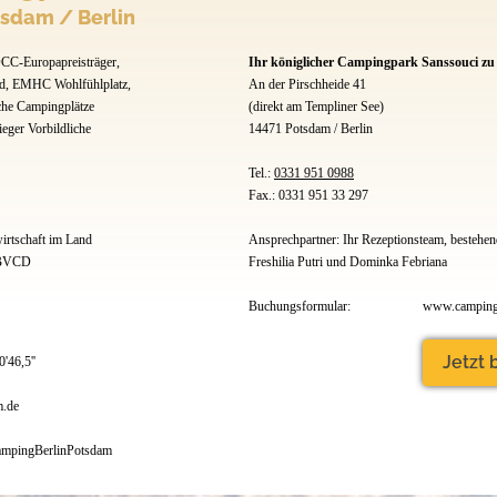
tsdam / Berlin
www.camping-potsdam.de/index.p
Jetzt buchen
CC-Europapreisträger,
Ihr königlicher Campingpark Sanssouci zu 
, EMHC Wohlfühlplatz,
An der Pirschheide 41
che Campingplätze
(direkt am Templiner See)
eger Vorbildliche
14471 Potsdam / Berlin
Tel.:
0331 951 0988
Fax.: 0331 951 33 297
rtschaft im Land
Ansprechpartner: Ihr Rezeptionsteam, bestehen
 BVCD
Freshilia Putri und Dominka Febriana
Buchungsformular:
Jetzt
'46,5''
.de
mpingBerlinPotsdam