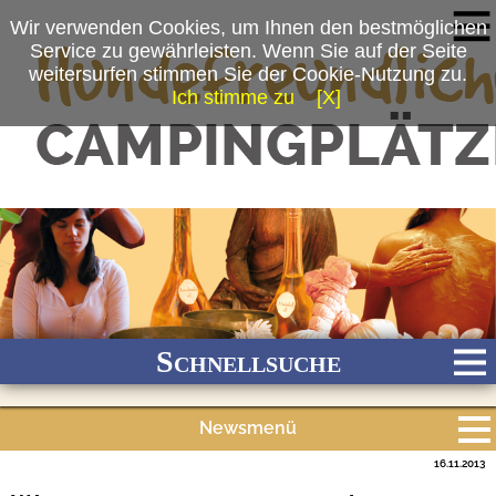
Wir verwenden Cookies, um Ihnen den bestmöglichen
Service zu gewährleisten. Wenn Sie auf der Seite
weitersurfen stimmen Sie der Cookie-Nutzung zu.
Ich stimme zu
[X]
Schnellsuche
Newsmenü
Bach
Fluss
Meer
Gebirge
See
Wald/Wiesen
16.11.2013
Alle Meldungen
Stadtnah
Ganzjährig geöffnet