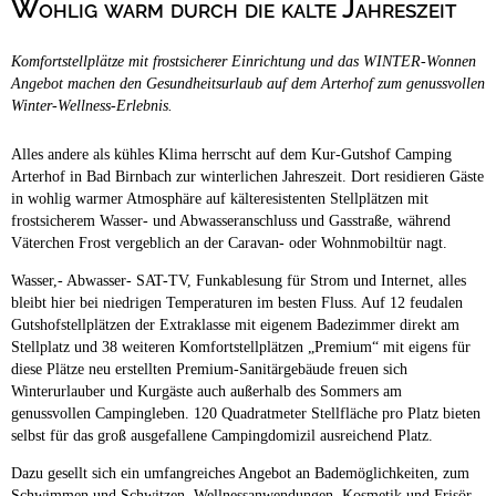
Wohlig warm durch die kalte Jahreszeit
Campingplätze
Hundefreundliche Campingplätze
Komfortstellplätze mit frostsicherer Einrichtung und das WINTER-Wonnen
Camping & Caravan
Angebot machen den Gesundheitsurlaub auf dem Arterhof zum genussvollen
Winter-Wellness-Erlebnis.
Touristik
Alles andere als kühles Klima herrscht auf dem Kur-Gutshof Camping
Arterhof in Bad Birnbach zur winterlichen Jahreszeit. Dort residieren Gäste
in wohlig warmer Atmosphäre auf kälteresistenten Stellplätzen mit
frostsicherem Wasser- und Abwasseranschluss und Gasstraße, während
Väterchen Frost vergeblich an der Caravan- oder Wohnmobiltür nagt.
Wasser,- Abwasser- SAT-TV, Funkablesung für Strom und Internet, alles
bleibt hier bei niedrigen Temperaturen im besten Fluss. Auf 12 feudalen
Gutshofstellplätzen der Extraklasse mit eigenem Badezimmer direkt am
Stellplatz und 38 weiteren Komfortstellplätzen „Premium“ mit eigens für
diese Plätze neu erstellten Premium-Sanitärgebäude freuen sich
Winterurlauber und Kurgäste auch außerhalb des Sommers am
genussvollen Campingleben. 120 Quadratmeter Stellfläche pro Platz bieten
selbst für das groß ausgefallene Campingdomizil ausreichend Platz.
Dazu gesellt sich ein umfangreiches Angebot an Bademöglichkeiten, zum
Schwimmen und Schwitzen, Wellnessanwendungen, Kosmetik und Frisör,